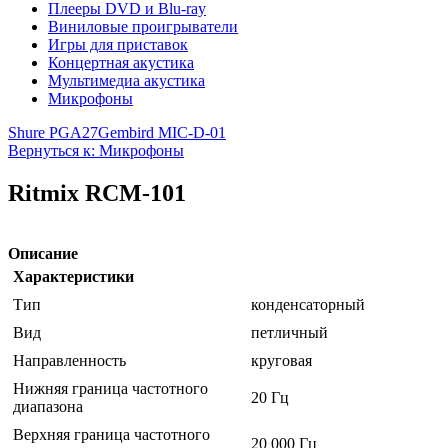
Плееры DVD и Blu-ray
Виниловые проигрыватели
Игры для приставок
Концертная акустика
Мультимедиа акустика
Микрофоны
Shure PGA27
Gembird MIC-D-01
Вернуться к: Микрофоны
Ritmix RCM-101
Описание
Характеристики
Тип
конденсаторный
Вид
петличный
Направленность
круговая
Нижняя граница частотного
20 Гц
диапазона
Верхняя граница частотного
20 000 Гц