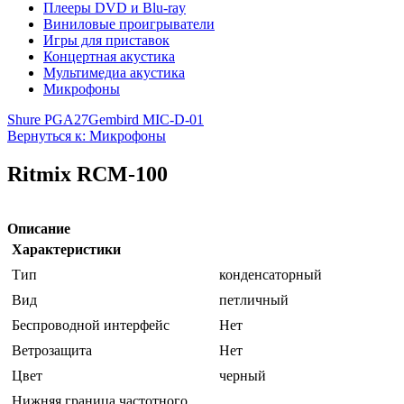
Плееры DVD и Blu-ray
Виниловые проигрыватели
Игры для приставок
Концертная акустика
Мультимедиа акустика
Микрофоны
Shure PGA27
Gembird MIC-D-01
Вернуться к: Микрофоны
Ritmix RCM-100
Описание
Характеристики
Тип
конденсаторный
Вид
петличный
Беспроводной интерфейс
Нет
Ветрозащита
Нет
Цвет
черный
Нижняя граница частотного