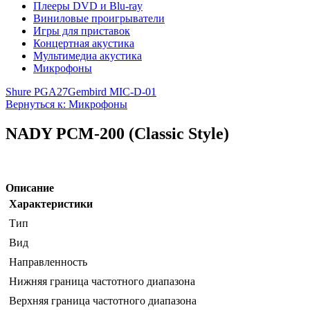
Плееры DVD и Blu-ray
Виниловые проигрыватели
Игры для приставок
Концертная акустика
Мультимедиа акустика
Микрофоны
Shure PGA27
Gembird MIC-D-01
Вернуться к: Микрофоны
NADY PCM-200 (Classic Style)
Описание
Характеристики
Тип
Вид
Направленность
Нижняя граница частотного диапазона
Верхняя граница частотного диапазона