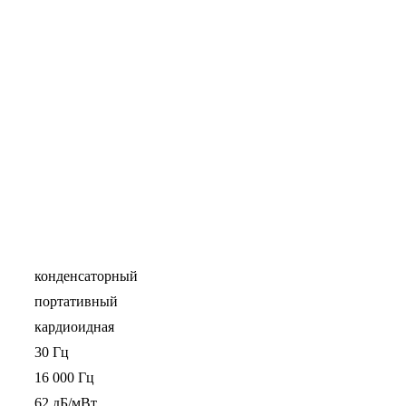
конденсаторный
портативный
кардиоидная
30 Гц
16 000 Гц
62 дБ/мВт