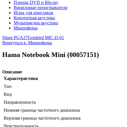
Плееры DVD и Blu-ray
Виниловые проигрыватели
Игры для приставок
Концертная акустика
Мультимедиа акустика
Микрофоны
Shure PGA27
Gembird MIC-D-01
Вернуться к: Микрофоны
Hama Notebook Mini (00057151)
Описание
Характеристики
Тип
Вид
Направленность
Нижняя граница частотного диапазона
Верхняя граница частотного диапазона
Чувствительность