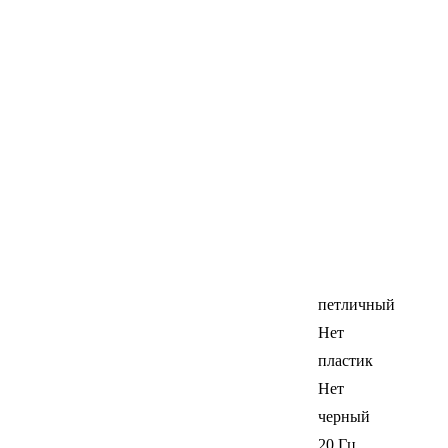
петличный
Нет
пластик
Нет
черный
20 Гц