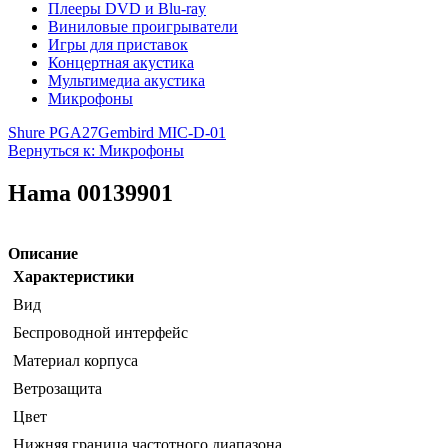
Плееры DVD и Blu-ray
Виниловые проигрыватели
Игры для приставок
Концертная акустика
Мультимедиа акустика
Микрофоны
Shure PGA27
Gembird MIC-D-01
Вернуться к: Микрофоны
Hama 00139901
Описание
Характеристики
Вид
Беспроводной интерфейс
Материал корпуса
Ветрозащита
Цвет
Нижняя граница частотного диапазона