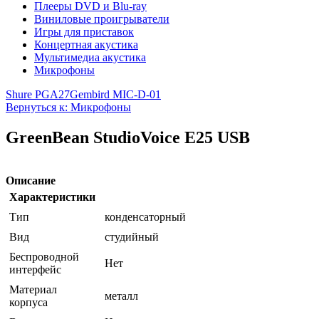
Плееры DVD и Blu-ray
Виниловые проигрыватели
Игры для приставок
Концертная акустика
Мультимедиа акустика
Микрофоны
Shure PGA27
Gembird MIC-D-01
Вернуться к: Микрофоны
GreenBean StudioVoice E25 USB
Описание
Характеристики
Тип
конденсаторный
Вид
студийный
Беспроводной
Нет
интерфейс
Материал
металл
корпуса