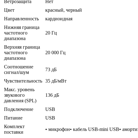
Ветрозащита
Нет
Цвет
красный, черный
Направленность
кардиоидная
Нижняя граница
частотного
20 Гц
диапазона
Верхняя граница
частотного
20 000 Гц
диапазона
Соотношение
73 дБ
сигнал/шум
Чувствительность
35 дБ/мВт
Макс. уровень
звукового
136 дБ
давления (SPL)
Подключение
USB
Питание
USB
Комплект
• микрофон• кабель USB-mini USB• аморти
поставки