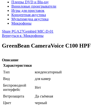
Плееры DVD и Blu-ray
Виниловые проигрыватели
Игры для приставок
Концертная акустика
Мультимедиа акустика
Микрофоны
Shure PGA27
Gembird MIC-D-01
Вернуться к: Микрофоны
GreenBean CameraVoice С100 HPF
Описание
Характеристики
Тип
конденсаторный
Вид
для камер
Беспроводной
Нет
интерфейс
Ветрозащита
Да съёмная
Цвет
черный