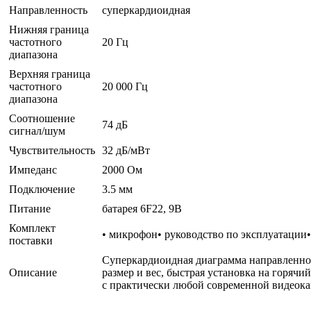
Направленность
суперкардиоидная
Нижняя граница
частотного
20 Гц
диапазона
Верхняя граница
частотного
20 000 Гц
диапазона
Соотношение
74 дБ
сигнал/шум
Чувствительность
32 дБ/мВт
Импеданс
2000 Ом
Подключение
3.5 мм
Питание
батарея 6F22, 9В
Комплект
• микрофон• руководство по эксплуатации
поставки
Суперкардиоидная диаграмма направленнос
Описание
размер и вес, быстрая установка на горячи
с практически любой современной видеок