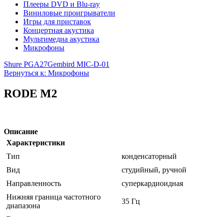
Плееры DVD и Blu-ray
Виниловые проигрыватели
Игры для приставок
Концертная акустика
Мультимедиа акустика
Микрофоны
Shure PGA27
Gembird MIC-D-01
Вернуться к: Микрофоны
RODE M2
Описание
Характеристики
Тип
конденсаторный
Вид
студийный, ручной
Направленность
суперкардиоидная
Нижняя граница частотного
35 Гц
диапазона