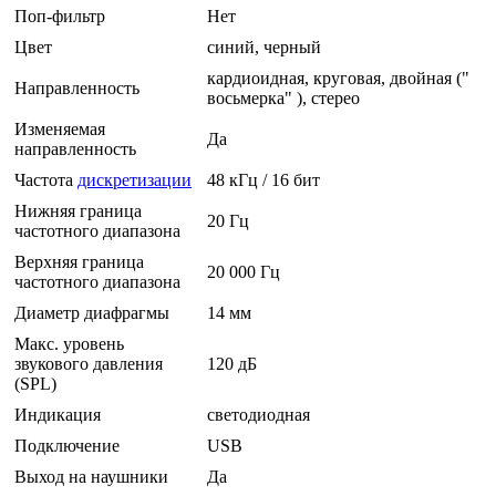
Поп-фильтр
Нет
Цвет
синий, черный
кардиоидная, круговая, двойная ("
Направленность
восьмерка" ), стерео
Изменяемая
Да
направленность
Частота
дискретизации
48 кГц / 16 бит
Нижняя граница
20 Гц
частотного диапазона
Верхняя граница
20 000 Гц
частотного диапазона
Диаметр диафрагмы
14 мм
Макс. уровень
звукового давления
120 дБ
(SPL)
Индикация
светодиодная
Подключение
USB
Выход на наушники
Да