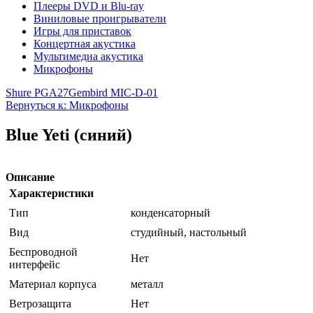
Плееры DVD и Blu-ray
Виниловые проигрыватели
Игры для приставок
Концертная акустика
Мультимедиа акустика
Микрофоны
Shure PGA27
Gembird MIC-D-01
Вернуться к: Микрофоны
Blue Yeti (синий)
Описание
Характеристики
Тип
конденсаторный
Вид
студийный, настольный
Беспроводной
Нет
интерфейс
Материал корпуса
металл
Ветрозащита
Нет