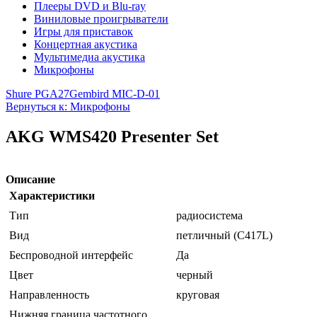
Плееры DVD и Blu-ray
Виниловые проигрыватели
Игры для приставок
Концертная акустика
Мультимедиа акустика
Микрофоны
Shure PGA27
Gembird MIC-D-01
Вернуться к: Микрофоны
AKG WMS420 Presenter Set
Описание
Характеристики
Тип
радиосистема
Вид
петличный (C417L)
Беспроводной интерфейс
Да
Цвет
черный
Направленность
круговая
Нижняя граница частотного