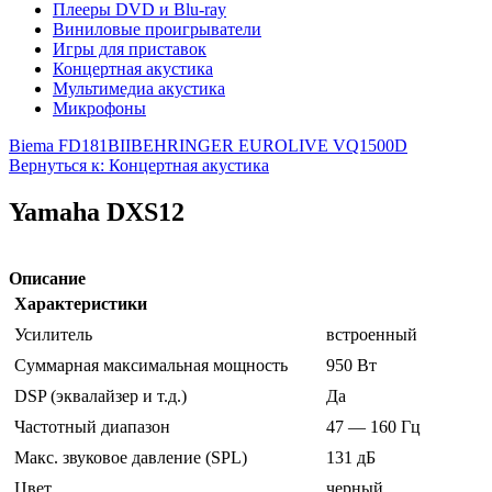
Плееры DVD и Blu-ray
Виниловые проигрыватели
Игры для приставок
Концертная акустика
Мультимедиа акустика
Микрофоны
Biema FD181BII
BEHRINGER EUROLIVE VQ1500D
Вернуться к: Концертная акустика
Yamaha DXS12
Описание
Характеристики
Усилитель
встроенный
Суммарная максимальная мощность
950 Вт
DSP (эквалайзер и т.д.)
Да
Частотный диапазон
47 — 160 Гц
Макс. звуковое давление (SPL)
131 дБ
Цвет
черный