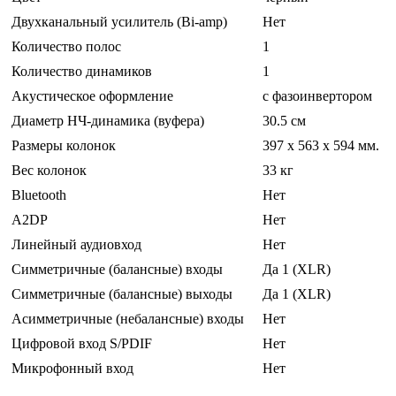
Двухканальный усилитель (Bi-amp)
Нет
Количество полос
1
Количество динамиков
1
Акустическое оформление
с фазоинвертором
Диаметр НЧ-динамика (вуфера)
30.5 см
Размеры колонок
397 x 563 x 594 мм.
Вес колонок
33 кг
Bluetooth
Нет
A2DP
Нет
Линейный аудиовход
Нет
Симметричные (балансные) входы
Да 1 (XLR)
Симметричные (балансные) выходы
Да 1 (XLR)
Асимметричные (небалансные) входы
Нет
Цифровой вход S/PDIF
Нет
Микрофонный вход
Нет