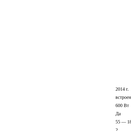
2014 г.
встрое
600 Вт
Да
55 — 18
2