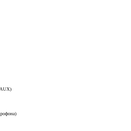
x AUX)
крофона)