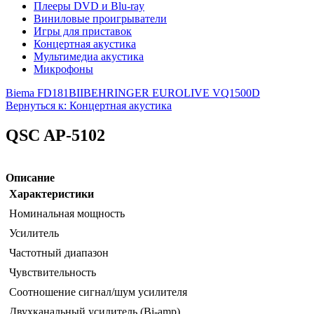
Плееры DVD и Blu-ray
Виниловые проигрыватели
Игры для приставок
Концертная акустика
Мультимедиа акустика
Микрофоны
Biema FD181BII
BEHRINGER EUROLIVE VQ1500D
Вернуться к: Концертная акустика
QSC AP-5102
Описание
Характеристики
Номинальная мощность
Усилитель
Частотный диапазон
Чувствительность
Соотношение сигнал/шум усилителя
Двухканальный усилитель (Bi-amp)