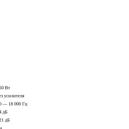
50 Вт
ез усилителя
0 — 18 000 Гц
4 дБ
21 дБ
а