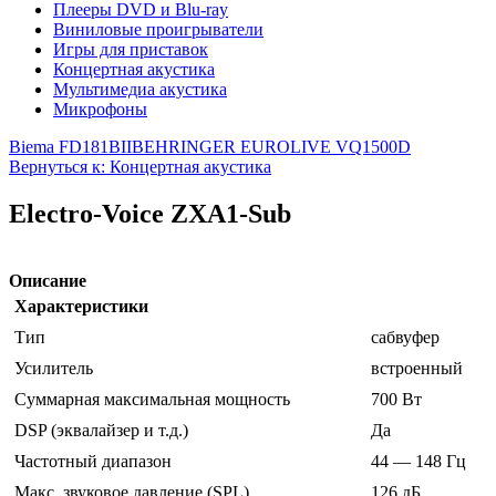
Плееры DVD и Blu-ray
Виниловые проигрыватели
Игры для приставок
Концертная акустика
Мультимедиа акустика
Микрофоны
Biema FD181BII
BEHRINGER EUROLIVE VQ1500D
Вернуться к: Концертная акустика
Electro-Voice ZXA1-Sub
Описание
Характеристики
Тип
сабвуфер
Усилитель
встроенный
Суммарная максимальная мощность
700 Вт
DSP (эквалайзер и т.д.)
Да
Частотный диапазон
44 — 148 Гц
Макс. звуковое давление (SPL)
126 дБ