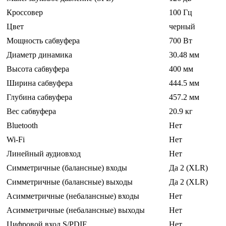
Кроссовер
100 Гц
Цвет
черный
Мощность сабвуфера
700 Вт
Диаметр динамика
30.48 мм
Высота сабвуфера
400 мм
Ширина сабвуфера
444.5 мм
Глубина сабвуфера
457.2 мм
Вес сабвуфера
20.9 кг
Bluetooth
Нет
Wi-Fi
Нет
Линейный аудиовход
Нет
Симметричные (балансные) входы
Да 2 (XLR)
Симметричные (балансные) выходы
Да 2 (XLR)
Асимметричные (небалансные) входы
Нет
Асимметричные (небалансные) выходы
Нет
Цифровой вход S/PDIF
Нет