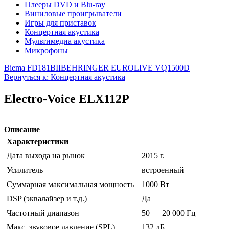
Плееры DVD и Blu-ray
Виниловые проигрыватели
Игры для приставок
Концертная акустика
Мультимедиа акустика
Микрофоны
Biema FD181BII
BEHRINGER EUROLIVE VQ1500D
Вернуться к: Концертная акустика
Electro-Voice ELX112P
Описание
Характеристики
Дата выхода на рынок
2015 г.
Усилитель
встроенный
Суммарная максимальная мощность
1000 Вт
DSP (эквалайзер и т.д.)
Да
Частотный диапазон
50 — 20 000 Гц
Макс. звуковое давление (SPL)
132 дБ