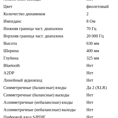
Цвет
фиолетовый
Количество динамиков
2
Импеданс
8 Ом
Нижняя граница част. диапазона
70 Гц
Верхняя граница част. диапазона
20 000 Гц
Высота
630 мм
Ширина
400 мм
Глубина
325 мм
Bluetooth
Нет
A2DP
Нет
Линейный аудиовход
Нет
Симметричные (балансные) входы
Да 2 (XLR)
Симметричные (балансные) выходы
Нет
Асимметричные (небалансные) входы
Нет
Асимметричные (небалансные) выходы
Нет
Цифровой вход S/PDIF
Нет