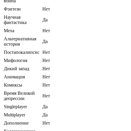
война
Фэнтези
Нет
Научная
Да
фантастика
Меха
Нет
Альтернативная
Да
история
Постапокалипсис
Нет
Мифология
Нет
Дикий запад
Нет
Анимация
Нет
Комиксы
Нет
Время Великой
Нет
депрессии
Singleplayer
Да
Multiplayer
Да
Дополнение
Нет