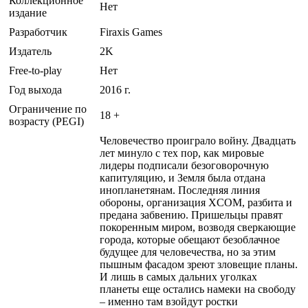
Коллекционное
Нет
издание
Разработчик
Firaxis Games
Издатель
2K
Free-to-play
Нет
Год выхода
2016 г.
Ограничение по
18 +
возрасту (PEGI)
Человечество проиграло войну. Двадцать
лет минуло с тех пор, как мировые
лидеры подписали безоговорочную
капитуляцию, и Земля была отдана
инопланетянам. Последняя линия
обороны, организация XCOM, разбита и
предана забвению. Пришельцы правят
покоренным миром, возводя сверкающие
города, которые обещают безоблачное
будущее для человечества, но за этим
пышным фасадом зреют зловещие планы.
И лишь в самых дальних уголках
планеты еще остались намеки на свободу
– именно там взойдут ростки