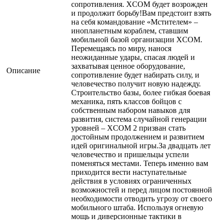
сопротивления. XCOM будет возрожден
и продолжит борьбу!Вам предстоит взять
на себя командование «Мстителем» –
инопланетным кораблем, ставшим
мобильной базой организации XCOM.
Перемещаясь по миру, нанося
неожиданные удары, спасая людей и
захватывая ценное оборудование,
Описание
сопротивление будет набирать силу, и
человечество получит новую надежду.
Строительство базы, более гибкая боевая
механика, пять классов бойцов с
собственным набором навыков для
развития, система случайной генерации
уровней – XCOM 2 призван стать
достойным продолжением и развитием
идей оригинальной игры.За двадцать лет
человечество и пришельцы успели
поменяться местами. Теперь именно вам
приходится вести наступательные
действия в условиях ограниченных
возможностей и перед лицом постоянной
необходимости отводить угрозу от своего
мобильного штаба. Используя огневую
мощь и диверсионные тактики в