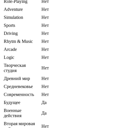
Role-Playing
Нет
Adventure
Нет
Simulation
Нет
Sports
Нет
Driving
Нет
Rhytm & Music
Нет
Arcade
Нет
Logic
Нет
Творческая
Нет
студия
Древний мир
Нет
Средневековье
Нет
Современность
Нет
Будущее
Да
Военные
Да
действия
Вторая мировая
Нет