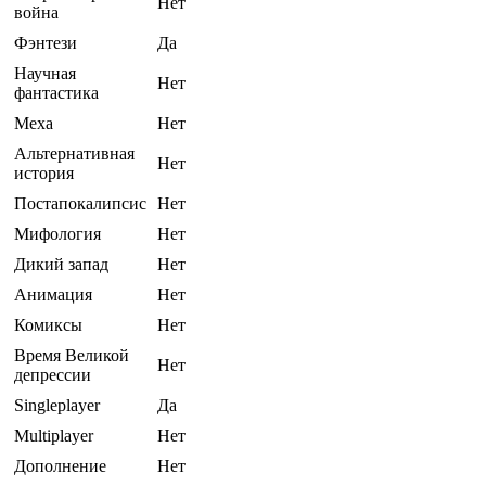
Нет
война
Фэнтези
Да
Научная
Нет
фантастика
Меха
Нет
Альтернативная
Нет
история
Постапокалипсис
Нет
Мифология
Нет
Дикий запад
Нет
Анимация
Нет
Комиксы
Нет
Время Великой
Нет
депрессии
Singleplayer
Да
Multiplayer
Нет
Дополнение
Нет