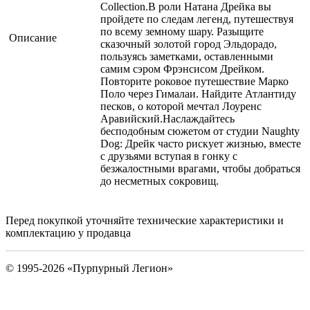
Collection.В роли Натана Дрейка вы
пройдете по следам легенд, путешествуя
по всему земному шару. Разыщите
Описание
сказочный золотой город Эльдорадо,
пользуясь заметками, оставленными
самим сэром Фрэнсисом Дрейком.
Повторите роковое путешествие Марко
Поло через Гималаи. Найдите Атлантиду
песков, о которой мечтал Лоуренс
Аравийский.Наслаждайтесь
бесподобным сюжетом от студии Naughty
Dog: Дрейк часто рискует жизнью, вместе
с друзьями вступая в гонку с
безжалостными врагами, чтобы добраться
до несметных сокровищ.
Перед покупкой уточняйте технические характеристики и
комплектацию у продавца
© 1995-2026 «Пурпурный Легион»