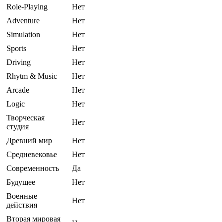
Role-Playing
Нет
Adventure
Нет
Simulation
Нет
Sports
Нет
Driving
Нет
Rhytm & Music
Нет
Arcade
Нет
Logic
Нет
Творческая
Нет
студия
Древний мир
Нет
Средневековье
Нет
Современность
Да
Будущее
Нет
Военные
Нет
действия
Вторая мировая