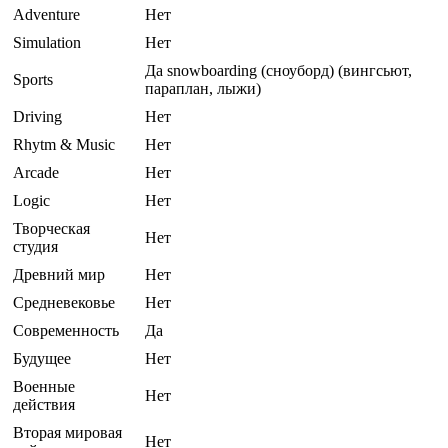
Adventure
Нет
Simulation
Нет
Да snowboarding (сноуборд) (вингсьют,
Sports
параплан, лыжи)
Driving
Нет
Rhytm & Music
Нет
Arcade
Нет
Logic
Нет
Творческая
Нет
студия
Древний мир
Нет
Средневековье
Нет
Современность
Да
Будущее
Нет
Военные
Нет
действия
Вторая мировая
Нет