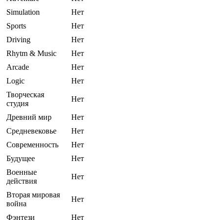
Simulation
Нет
Sports
Нет
Driving
Нет
Rhytm & Music
Нет
Arcade
Нет
Logic
Нет
Творческая
Нет
студия
Древний мир
Нет
Средневековье
Нет
Современность
Нет
Будущее
Нет
Военные
Нет
действия
Вторая мировая
Нет
война
Фэнтези
Нет