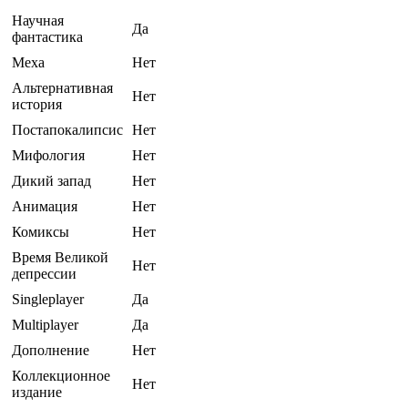
Научная
Да
фантастика
Меха
Нет
Альтернативная
Нет
история
Постапокалипсис
Нет
Мифология
Нет
Дикий запад
Нет
Анимация
Нет
Комиксы
Нет
Время Великой
Нет
депрессии
Singleplayer
Да
Multiplayer
Да
Дополнение
Нет
Коллекционное
Нет
издание