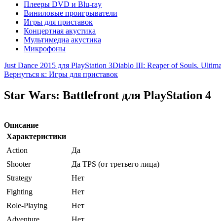
Плееры DVD и Blu-ray
Виниловые проигрыватели
Игры для приставок
Концертная акустика
Мультимедиа акустика
Микрофоны
Just Dance 2015 для PlayStation 3
Diablo III: Reaper of Souls. Ultim
Вернуться к: Игры для приставок
Star Wars: Battlefront для PlayStation 4
Описание
Характеристики
Action
Да
Shooter
Да TPS (от третьего лица)
Strategy
Нет
Fighting
Нет
Role-Playing
Нет
Adventure
Нет