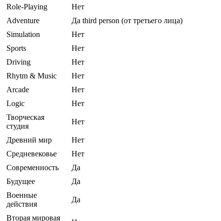
Role-Playing
Нет
Adventure
Да third person (от третьего лица)
Simulation
Нет
Sports
Нет
Driving
Нет
Rhytm & Music
Нет
Arcade
Нет
Logic
Нет
Творческая
Нет
студия
Древний мир
Нет
Средневековье
Нет
Современность
Да
Будущее
Да
Военные
Да
действия
Вторая мировая