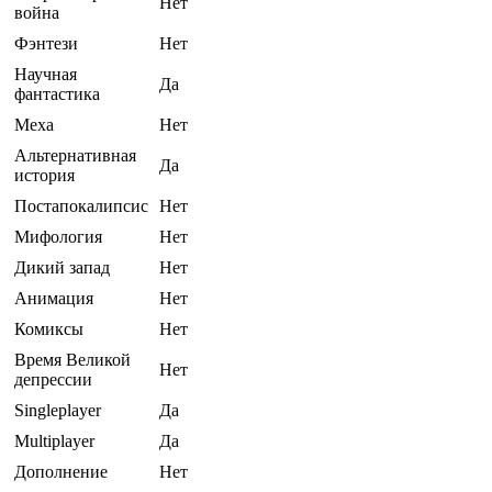
Нет
война
Фэнтези
Нет
Научная
Да
фантастика
Меха
Нет
Альтернативная
Да
история
Постапокалипсис
Нет
Мифология
Нет
Дикий запад
Нет
Анимация
Нет
Комиксы
Нет
Время Великой
Нет
депрессии
Singleplayer
Да
Multiplayer
Да
Дополнение
Нет