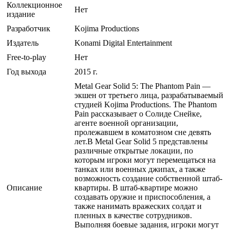
Коллекционное
Нет
издание
Разработчик
Kojima Productions
Издатель
Konami Digital Entertainment
Free-to-play
Нет
Год выхода
2015 г.
Metal Gear Solid 5: The Phantom Pain —
экшен от третьего лица, разрабатываемый
студией Kojima Productions. The Phantom
Pain рассказывает о Солиде Снейке,
агенте военной организации,
пролежавшем в коматозном сне девять
лет.В Metal Gear Solid 5 представлены
различные открытые локации, по
которым игроки могут перемещаться на
танках или военных джипах, а также
возможность создание собственной штаб-
Описание
квартиры. В штаб-квартире можно
создавать оружие и приспособления, а
также нанимать вражеских солдат и
пленных в качестве сотрудников.
Выполняя боевые задания, игроки могут