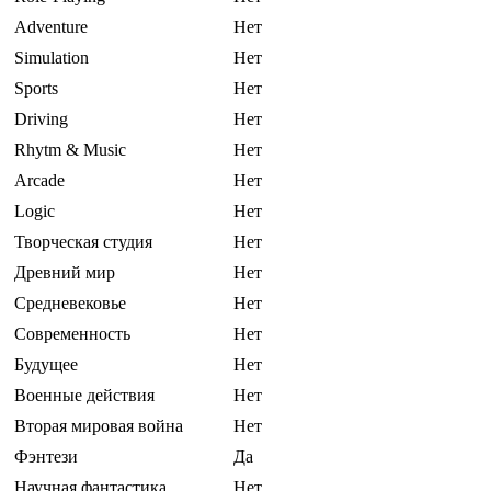
Adventure
Нет
Simulation
Нет
Sports
Нет
Driving
Нет
Rhytm & Music
Нет
Arcade
Нет
Logic
Нет
Творческая студия
Нет
Древний мир
Нет
Средневековье
Нет
Современность
Нет
Будущее
Нет
Военные действия
Нет
Вторая мировая война
Нет
Фэнтези
Да
Научная фантастика
Нет