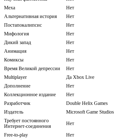
Меха
Нет
Альтернативная история
Нет
Постапокалипсис
Нет
Мифология
Нет
Дикий запад
Нет
Анимация
Нет
Комиксы
Нет
Время Великой депрессии
Нет
Multiplayer
Да Xbox Live
Дополнение
Нет
Коллекционное издание
Нет
Разработчик
Double Helix Games
Издатель
Microsoft Game Studios
Требует постоянного
Нет
Интернет-соединения
Free-to-play
Нет