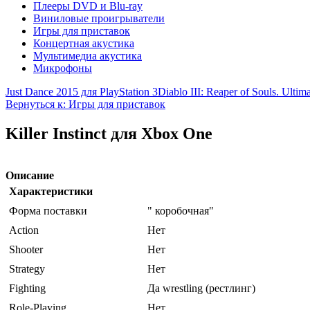
Плееры DVD и Blu-ray
Виниловые проигрыватели
Игры для приставок
Концертная акустика
Мультимедиа акустика
Микрофоны
Just Dance 2015 для PlayStation 3
Diablo III: Reaper of Souls. Ultim
Вернуться к: Игры для приставок
Killer Instinct для Xbox One
Описание
Характеристики
Форма поставки
" коробочная"
Action
Нет
Shooter
Нет
Strategy
Нет
Fighting
Да wrestling (рестлинг)
Role-Playing
Нет