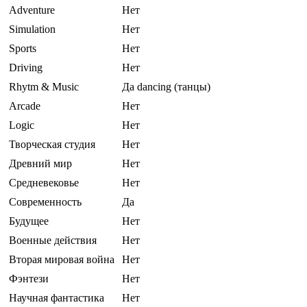
Adventure
Нет
Simulation
Нет
Sports
Нет
Driving
Нет
Rhytm & Music
Да dancing (танцы)
Arcade
Нет
Logic
Нет
Творческая студия
Нет
Древний мир
Нет
Средневековье
Нет
Современность
Да
Будущее
Нет
Военные действия
Нет
Вторая мировая война
Нет
Фэнтези
Нет
Научная фантастика
Нет