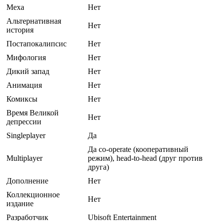
Меха
Нет
Альтернативная
Нет
история
Постапокалипсис
Нет
Мифология
Нет
Дикий запад
Нет
Анимация
Нет
Комиксы
Нет
Время Великой
Нет
депрессии
Singleplayer
Да
Да co-operate (кооперативный
Multiplayer
режим), head-to-head (друг против
друга)
Дополнение
Нет
Коллекционное
Нет
издание
Разработчик
Ubisoft Entertainment