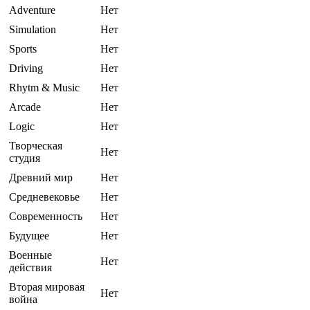
Adventure
Нет
Simulation
Нет
Sports
Нет
Driving
Нет
Rhytm & Music
Нет
Arcade
Нет
Logic
Нет
Творческая
Нет
студия
Древний мир
Нет
Средневековье
Нет
Современность
Нет
Будущее
Нет
Военные
Нет
действия
Вторая мировая
Нет
война