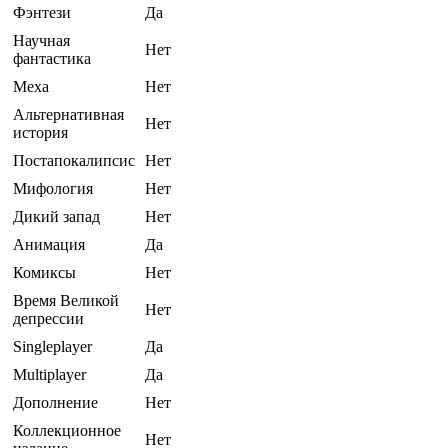
Фэнтези
Да
Научная
Нет
фантастика
Меха
Нет
Альтернативная
Нет
история
Постапокалипсис
Нет
Мифология
Нет
Дикий запад
Нет
Анимация
Да
Комиксы
Нет
Время Великой
Нет
депрессии
Singleplayer
Да
Multiplayer
Да
Дополнение
Нет
Коллекционное
Нет