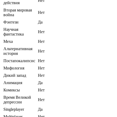
Нет
действия
Вторая мировая
Нет
война
Фэнтези
Да
Научная
Нет
фантастика
Меха
Нет
Альтернативная
Нет
история
Постапокалипсис
Нет
Мифология
Нет
Дикий запад
Нет
Анимация
Да
Комиксы
Нет
Время Великой
Нет
депрессии
Singleplayer
Да
Multiplayer
Нет