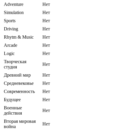
Adventure
Нет
Simulation
Нет
Sports
Нет
Driving
Нет
Rhytm & Music
Нет
Arcade
Нет
Logic
Нет
Творческая
Нет
студия
Древний мир
Нет
Средневековье
Нет
Современность
Нет
Будущее
Нет
Военные
Нет
действия
Вторая мировая
Нет
война