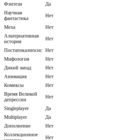
Фэнтези
Да
Научная
Нет
фантастика
Меха
Нет
Альтернативная
Нет
история
Постапокалипсис
Нет
Мифология
Нет
Дикий запад
Нет
Анимация
Нет
Комиксы
Нет
Время Великой
Нет
депрессии
Singleplayer
Да
Multiplayer
Да
Дополнение
Нет
Коллекционное
Нет