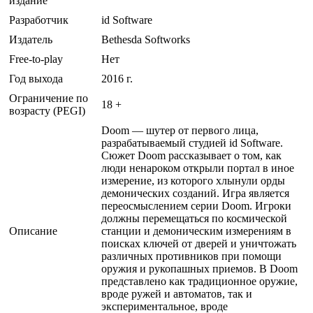
издание
Разработчик
id Software
Издатель
Bethesda Softworks
Free-to-play
Нет
Год выхода
2016 г.
Ограничение по
18 +
возрасту (PEGI)
Doom — шутер от первого лица,
разрабатываемый студией id Software.
Сюжет Doom рассказывает о том, как
люди ненароком открыли портал в иное
измерение, из которого хлынули орды
демонических созданий. Игра является
переосмыслением серии Doom. Игроки
должны перемещаться по космической
Описание
станции и демоническим измерениям в
поисках ключей от дверей и уничтожать
различных противников при помощи
оружия и рукопашных приемов. В Doom
представлено как традиционное оружие,
вроде ружей и автоматов, так и
экспериментальное, вроде