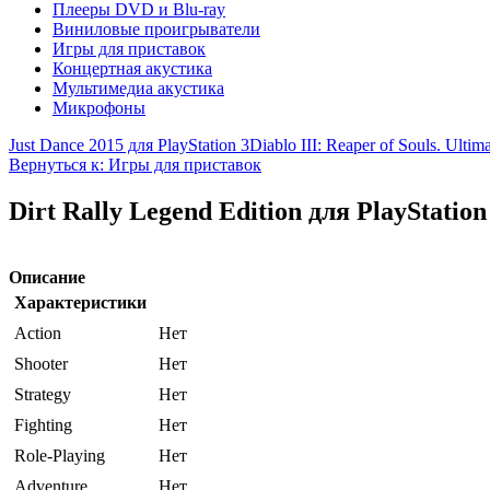
Плееры DVD и Blu-ray
Виниловые проигрыватели
Игры для приставок
Концертная акустика
Мультимедиа акустика
Микрофоны
Just Dance 2015 для PlayStation 3
Diablo III: Reaper of Souls. Ultim
Вернуться к: Игры для приставок
Dirt Rally Legend Edition для PlayStation
Описание
Характеристики
Action
Нет
Shooter
Нет
Strategy
Нет
Fighting
Нет
Role-Playing
Нет
Adventure
Нет