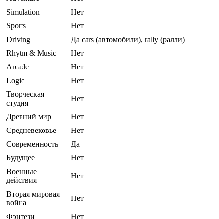
Simulation
Нет
Sports
Нет
Driving
Да cars (автомобили), rally (ралли)
Rhytm & Music
Нет
Arcade
Нет
Logic
Нет
Творческая
Нет
студия
Древний мир
Нет
Средневековье
Нет
Современность
Да
Будущее
Нет
Военные
Нет
действия
Вторая мировая
Нет
война
Фэнтези
Нет