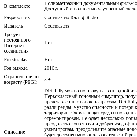
Полнометражный документальный фильм о л
В комплекте
Доступный и полностью улучшенный.экскл
Разработчик
Codemasters Racing Studio
Издатель
Codemasters
Требует
постоянного
Нет
Интернет-
соединения
Free-to-play
Нет
Год выхода
2016 г.
Ограничение по
3 +
возрасту (PEGI)
Dirt Rally можно по праву назвать одной 
Первоклассный гоночный симулятор, получ
представленных гонок по трассам. Dirt Ral
ралли-рейды. Чувство опасности и потери к
территории. Окружающая среда и погодные 
отремонтирован. Не будет нескольких попыт
преодолеть свои страхи и добраться до фини
узким тропам, преодолевайте опасные пов
Описание
будет доступен многопользовательский реж