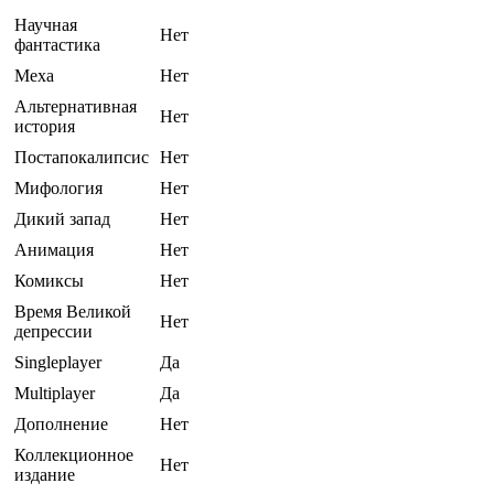
Научная
Нет
фантастика
Меха
Нет
Альтернативная
Нет
история
Постапокалипсис
Нет
Мифология
Нет
Дикий запад
Нет
Анимация
Нет
Комиксы
Нет
Время Великой
Нет
депрессии
Singleplayer
Да
Multiplayer
Да
Дополнение
Нет
Коллекционное
Нет
издание