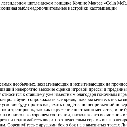
егендарном шотландском гонщике Колине Макрее «Colin McRAE 
юзивная эмблемадополнительные настройки кастомизации
из самых необычных, захватывающих и испытывающих на прочнос
ивший невероятно высокие оценки игровой прессы и преданных
ly относится к ставшему уже известным благодаря гоночным игра
онтроля будет сопровождать всё время, пока вы мчитесь по, каз
условия буду против вас, ехать придётся по непривычной повер
ок и тренировок, так как окружение постоянно меняется, и не бу
ша в настолько хорошем состоянии, насколько это возможно - в э
ороты и поднимайтесь вверх по заледенелым горам - вы гарант
им. Соревнуйтесь с друзьями бок о бок на знаменитых трасах Л