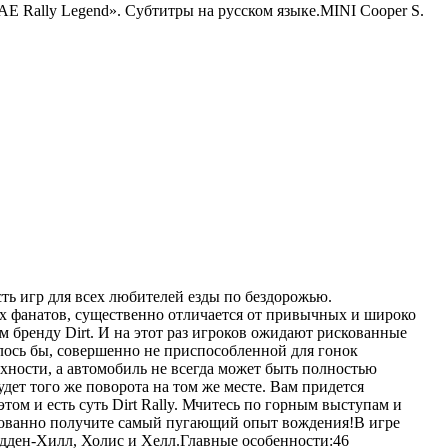
Rally Legend». Субтитры на русском языке.MINI Cooper S.
ть игр для всех любителей езды по бездорожью.
 фанатов, существенно отличается от привычных и широко
м бренду Dirt. И на этот раз игроков ожидают рискованные
алось бы, совершенно не приспособленной для гонок
хности, а автомобиль не всегда может быть полностью
дет того же поворота на том же месте. Вам придется
том и есть суть Dirt Rally. Мчитесь по горным выступам и
ированно получите самый пугающий опыт вождения!В игре
идден-Хилл, Холис и Хелл.Главные особенности:46