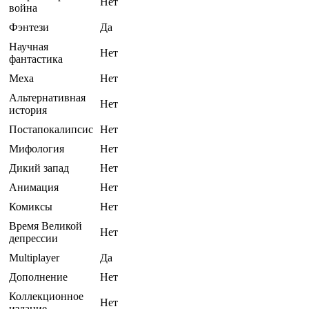
Нет
война
Фэнтези
Да
Научная
Нет
фантастика
Меха
Нет
Альтернативная
Нет
история
Постапокалипсис
Нет
Мифология
Нет
Дикий запад
Нет
Анимация
Нет
Комиксы
Нет
Время Великой
Нет
депрессии
Multiplayer
Да
Дополнение
Нет
Коллекционное
Нет
издание