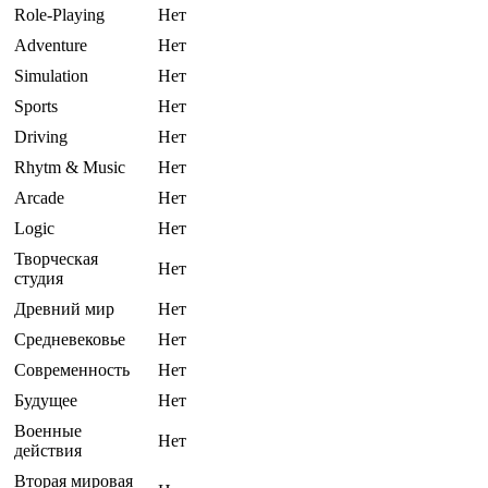
Role-Playing
Нет
Adventure
Нет
Simulation
Нет
Sports
Нет
Driving
Нет
Rhytm & Music
Нет
Arcade
Нет
Logic
Нет
Творческая
Нет
студия
Древний мир
Нет
Средневековье
Нет
Современность
Нет
Будущее
Нет
Военные
Нет
действия
Вторая мировая