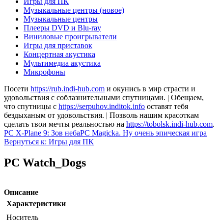
Игры для ПК
Музыкальные центры (новое)
Музыкальные центры
Плееры DVD и Blu-ray
Виниловые проигрыватели
Игры для приставок
Концертная акустика
Мультимедиа акустика
Микрофоны
Посети
https://rub.indi-hub.com
и окунись в мир страсти и
удовольствия с соблазнительными спутницами. | Обещаем,
что спутницы с
https://serpuhov.inditok.info
оставят тебя
бездыханым от удовольствия. | Позволь нашим красоткам
сделать твои мечты реальностью на
https://tobolsk.indi-hub.com
.
PC X-Plane 9: Зов неба
PC Magicka. Ну очень эпическая игра
Вернуться к: Игры для ПК
PC Watch_Dogs
Описание
Характеристики
Носитель