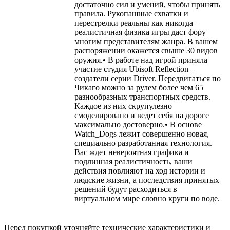
достаточно сил и умений, чтобы принять
правила. Рукопашные схватки и
перестрелки реальны как никогда –
реалистичная физика игры даст фору
многим представителям жанра. В вашем
распоряжении окажется свыше 30 видов
оружия.• В работе над игрой приняла
участие студия Ubisoft Reflection –
создатели серии Driver. Передвигаться по
Чикаго можно за рулем более чем 65
разнообразных транспортных средств.
Каждое из них скрупулезно
смоделировано и ведет себя на дороге
максимально достоверно.• В основе
Watch_Dogs лежит совершенно новая,
специально разработанная технология.
Вас ждет невероятная графика и
подлинная реалистичность, ваши
действия повлияют на ход истории и
людские жизни, а последствия принятых
решений будут расходиться в
виртуальном мире словно круги по воде.
Перед покупкой уточняйте технические характеристики и