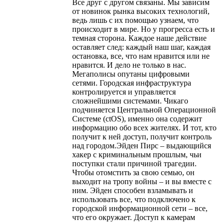
Все друг с другом связаны. Мы зависим
от новинок рынка высоких технологий,
ведь лишь с их помощью узнаем, что
происходит в мире. Но у прогресса есть и
темная сторона. Каждое наше действие
оставляет след: каждый наш шаг, каждая
остановка, все, что нам нравится или не
нравится. И дело не только в нас.
Мегаполисы опутаны цифровыми
сетями. Городская инфраструктура
контролируется и управляется
сложнейшими системами. Чикаго
подчиняется Центральной Операционной
Системе (ctOS), именно она содержит
информацию обо всех жителях. И тот, кто
получит к ней доступ, получит контроль
над городом.Эйден Пирс – выдающийся
хакер с криминальным прошлым, чьи
поступки стали причиной трагедии.
Чтобы отомстить за свою семью, он
выходит на тропу войны – и вы вместе с
ним. Эйден способен взламывать и
использовать все, что подключено к
городской информационной сети – все,
что его окружает. Доступ к камерам