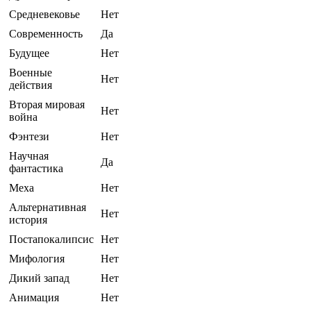
Средневековье
Нет
Современность
Да
Будущее
Нет
Военные
Нет
действия
Вторая мировая
Нет
война
Фэнтези
Нет
Научная
Да
фантастика
Меха
Нет
Альтернативная
Нет
история
Постапокалипсис
Нет
Мифология
Нет
Дикий запад
Нет
Анимация
Нет