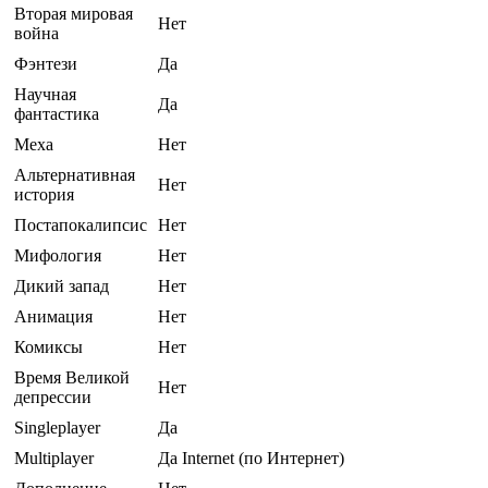
Вторая мировая
Нет
война
Фэнтези
Да
Научная
Да
фантастика
Меха
Нет
Альтернативная
Нет
история
Постапокалипсис
Нет
Мифология
Нет
Дикий запад
Нет
Анимация
Нет
Комиксы
Нет
Время Великой
Нет
депрессии
Singleplayer
Да
Multiplayer
Да Internet (по Интернет)