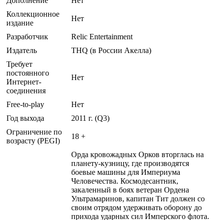
Дополнение
Нет
Коллекционное
Нет
издание
Разработчик
Relic Entertainment
Издатель
THQ (в России Акелла)
Требует
постоянного
Нет
Интернет-
соединения
Free-to-play
Нет
Год выхода
2011 г. (Q3)
Ограничение по
18 +
возрасту (PEGI)
Орда кровожадных Орков вторглась на
планету-кузницу, где производятся
боевые машины для Империума
Человечества. Космодесантник,
закаленный в боях ветеран Ордена
Ультрамаринов, капитан Тит должен со
своим отрядом удерживать оборону до
прихода ударных сил Имперского флота.