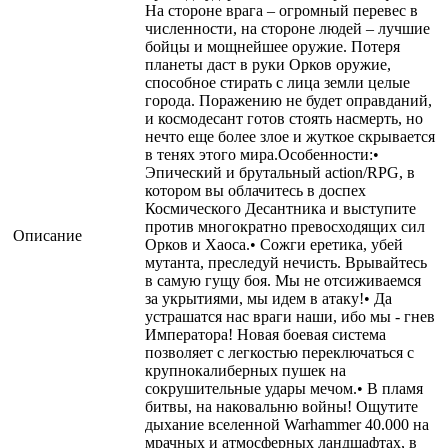
На стороне врага – огромный перевес в
численности, на стороне людей – лучшие
бойцы и мощнейшее оружие. Потеря
планеты даст в руки Орков оружие,
способное стирать с лица земли целые
города. Поражению не будет оправданий,
и космодесант готов стоять насмерть, но
нечто еще более злое и жуткое скрывается
в тенях этого мира.Особенности:•
Эпический и брутальный action/RPG, в
котором вы облачитесь в доспех
Космического Десантника и выступите
против многократно превосходящих сил
Описание
Орков и Хаоса.• Сожги еретика, убей
мутанта, преследуй нечисть. Врывайтесь
в самую гущу боя. Мы не отсиживаемся
за укрытиями, мы идем в атаку!• Да
устрашатся нас враги наши, ибо мы - гнев
Императора! Новая боевая система
позволяет с легкостью переключаться с
крупнокалиберных пушек на
сокрушительные удары мечом.• В пламя
битвы, на наковальню войны! Ощутите
дыхание вселенной Warhammer 40.000 на
мрачных и атмосферных ландшафтах, в