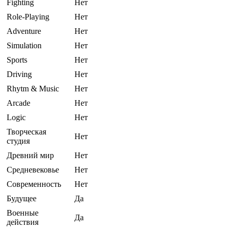
Fighting
Нет
Role-Playing
Нет
Adventure
Нет
Simulation
Нет
Sports
Нет
Driving
Нет
Rhytm & Music
Нет
Arcade
Нет
Logic
Нет
Творческая
Нет
студия
Древний мир
Нет
Средневековье
Нет
Современность
Нет
Будущее
Да
Военные
Да
действия