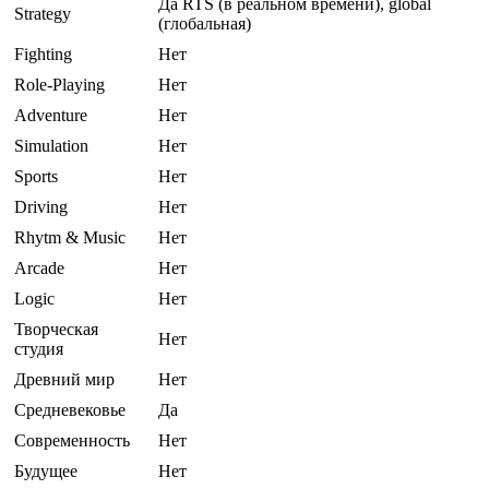
Да RTS (в реальном времени), global
Strategy
(глобальная)
Fighting
Нет
Role-Playing
Нет
Adventure
Нет
Simulation
Нет
Sports
Нет
Driving
Нет
Rhytm & Music
Нет
Arcade
Нет
Logic
Нет
Творческая
Нет
студия
Древний мир
Нет
Средневековье
Да
Современность
Нет
Будущее
Нет