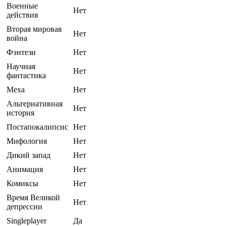
Военные
Нет
действия
Вторая мировая
Нет
война
Фэнтези
Нет
Научная
Нет
фантастика
Меха
Нет
Альтернативная
Нет
история
Постапокалипсис
Нет
Мифология
Нет
Дикий запад
Нет
Анимация
Нет
Комиксы
Нет
Время Великой
Нет
депрессии
Singleplayer
Да