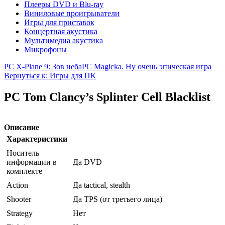
Плееры DVD и Blu-ray
Виниловые проигрыватели
Игры для приставок
Концертная акустика
Мультимедиа акустика
Микрофоны
PC X-Plane 9: Зов неба
PC Magicka. Ну очень эпическая игра
Вернуться к: Игры для ПК
PC Tom Clancy’s Splinter Cell Blacklist
Описание
Характеристики
Носитель
информации в
Да DVD
комплекте
Action
Да tactical, stealth
Shooter
Да TPS (от третьего лица)
Strategy
Нет