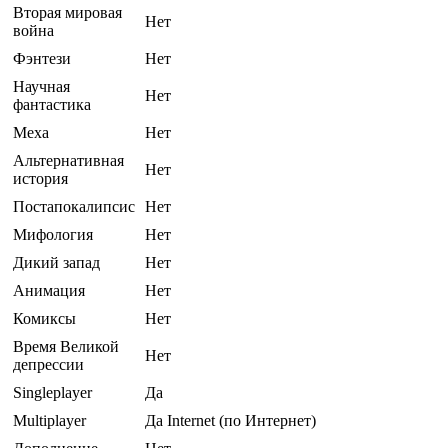
Вторая мировая
Нет
война
Фэнтези
Нет
Научная
Нет
фантастика
Меха
Нет
Альтернативная
Нет
история
Постапокалипсис
Нет
Мифология
Нет
Дикий запад
Нет
Анимация
Нет
Комиксы
Нет
Время Великой
Нет
депрессии
Singleplayer
Да
Multiplayer
Да Internet (по Интернет)