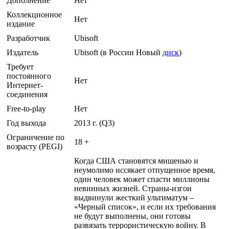
Дополнение
Нет
Коллекционное
Нет
издание
Разработчик
Ubisoft
Издатель
Ubisoft (в России Новый
диск
)
Требует
постоянного
Нет
Интернет-
соединения
Free-to-play
Нет
Год выхода
2013 г. (Q3)
Ограничение по
18 +
возрасту (PEGI)
Когда США становятся мишенью и
неумолимо иссякает отпущенное время,
один человек может спасти миллионы
невинных жизней. Страны-изгои
выдвинули жесткий ультиматум –
«Черный список», и если их требования
не будут выполнены, они готовы
развязать террористическую войну. В