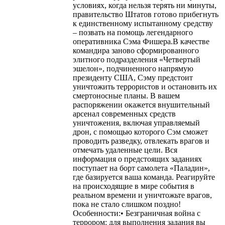
условиях, когда нельзя терять ни минуты,
правительство Штатов готово прибегнуть
к единственному испытанному средству
– позвать на помощь легендарного
оперативника Сэма Фишера.В качестве
командира заново сформированного
элитного подразделения «Четвертый
эшелон», подчиненного напрямую
президенту США, Сэму предстоит
уничтожить террористов и остановить их
смертоносные планы. В вашем
распоряжении окажется внушительный
арсенал современных средств
уничтожения, включая управляемый
дрон, с помощью которого Сэм сможет
проводить разведку, отвлекать врагов и
отмечать удаленные цели. Вся
информация о предстоящих заданиях
поступает на борт самолета «Паладин»,
где базируется ваша команда. Реагируйте
на происходящие в мире события в
реальном времени и уничтожьте врагов,
пока не стало слишком поздно!
Особенности:• Безграничная война с
террором: для выполнения задания вы