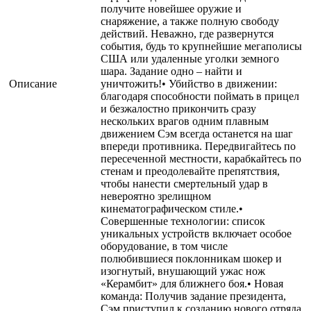
получите новейшее оружие и
снаряжение, а также полную свободу
действий. Неважно, где развернутся
события, будь то крупнейшие мегаполисы
США или удаленные уголки земного
шара. Задание одно – найти и
Описание
уничтожить!• Убийство в движении:
благодаря способности поймать в прицел
и безжалостно прикончить сразу
нескольких врагов одним плавным
движением Сэм всегда останется на шаг
впереди противника. Передвигайтесь по
пересеченной местности, карабкайтесь по
стенам и преодолевайте препятствия,
чтобы нанести смертельный удар в
невероятно зрелищном
кинематографическом стиле.•
Совершенные технологии: список
уникальных устройств включает особое
оборудование, в том числе
полюбившиеся поклонникам шокер и
изогнутый, внушающий ужас нож
«Керамбит» для ближнего боя.• Новая
команда: Получив задание президента,
Сэм приступил к созданию нового отряда