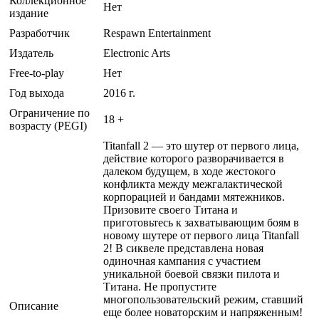
Коллекционное
Нет
издание
Разработчик
Respawn Entertainment
Издатель
Electronic Arts
Free-to-play
Нет
Год выхода
2016 г.
Ограничение по
18 +
возрасту (PEGI)
Titanfall 2 — это шутер от первого лица,
действие которого разворачивается в
далеком будущем, в ходе жестокого
конфликта между межгалактической
корпорацией и бандами мятежников.
Призовите своего Титана и
приготовьтесь к захватывающим боям в
новому шутере от первого лица Titanfall
2! В сиквеле представлена новая
одиночная кампания с участием
уникальной боевой связки пилота и
Титана. Не пропустите
многопользовательский режим, ставший
Описание
еще более новаторским и напряженным!