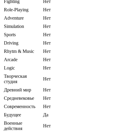
Fighting
Нет
Role-Playing
Нет
Adventure
Нет
Simulation
Нет
Sports
Нет
Driving
Нет
Rhytm & Music
Нет
Arcade
Нет
Logic
Нет
Творческая
Нет
студия
Древний мир
Нет
Средневековье
Нет
Современность
Нет
Будущее
Да
Военные
Нет
действия