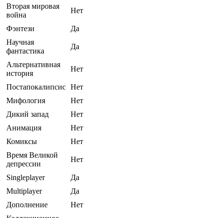
Вторая мировая
Нет
война
Фэнтези
Да
Научная
Да
фантастика
Альтернативная
Нет
история
Постапокалипсис
Нет
Мифология
Нет
Дикий запад
Нет
Анимация
Нет
Комиксы
Нет
Время Великой
Нет
депрессии
Singleplayer
Да
Multiplayer
Да
Дополнение
Нет