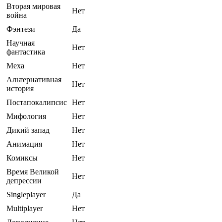
Вторая мировая
Нет
война
Фэнтези
Да
Научная
Нет
фантастика
Меха
Нет
Альтернативная
Нет
история
Постапокалипсис
Нет
Мифология
Нет
Дикий запад
Нет
Анимация
Нет
Комиксы
Нет
Время Великой
Нет
депрессии
Singleplayer
Да
Multiplayer
Нет