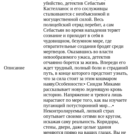
убийство, детектив Себастьян
Кастелланос и его сослуживцы
сталкиваются с необъяснимой и
могущественной силой. Весь
полицейский отряд перебит, а сам
Себастьян во время нападения теряет
сознание и приходит в себя в
чудовищном, безумном мире, где
отвратительные создания бродят среди
мертвецов. Оказавшись во власти
невообразимого ужаса, детектив
отчаянно борется за жизнь. Впереди его
Описание
ждет трудный, полный боли и страданий
путь, в конце которого предстоит узнать,
что за сила стоит за этим кошмаром
наяву.Особенности:• Синдзи Миками
рассказывает новую леденящую кровь
историю. Напряжение и тревога лишь
нарастают по мере того, как вы изучаете
пугающий потусторонний мир…•
Неконтролируемый, липкий страх
опутывает своими сетями все кругом,
искажая саму реальность. Коридоры,
стены, двери, даже целые здания
меняются прямо на ваших глазах. Вы не