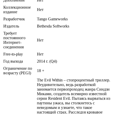
Дополнение
Нет
Коллекционное
Нет
издание
Разработчик
Tango Gameworks
Издатель
Bethesda Softworks
Требует
постоянного
Нет
Интернет-
соединения
Free-to-play
Нет
Год выхода
2014 г. (Q4)
Ограничение по
18 +
возрасту (PEGI)
The Evil Within – стопроцентный триллер.
Неудивительно, ведь разработкой
занимается первопроходец жанра Синдзи
Миками, создатель всемирно известной
серии Resident Evil. Пытаясь вырваться из
паутины ужаса, вы столкнетесь с
неведомым и узнаете, что такое
настоящий страх. Расследуя кровавое