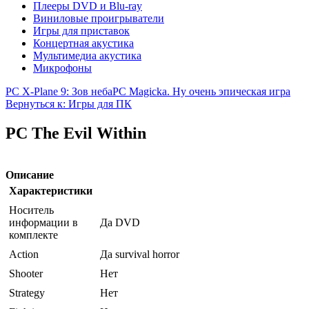
Плееры DVD и Blu-ray
Виниловые проигрыватели
Игры для приставок
Концертная акустика
Мультимедиа акустика
Микрофоны
PC X-Plane 9: Зов неба
PC Magicka. Ну очень эпическая игра
Вернуться к: Игры для ПК
PC The Evil Within
Описание
Характеристики
Носитель
информации в
Да DVD
комплекте
Action
Да survival horror
Shooter
Нет
Strategy
Нет