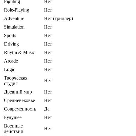
Fighting
Нет
Role-Playing
Нет
Adventure
Нет (триллер)
Simulation
Нет
Sports
Нет
Driving
Нет
Rhytm & Music
Нет
Arcade
Нет
Logic
Нет
Творческая
Нет
студия
Древний мир
Нет
Средневековье
Нет
Современность
Да
Будущее
Нет
Военные
Нет
действия