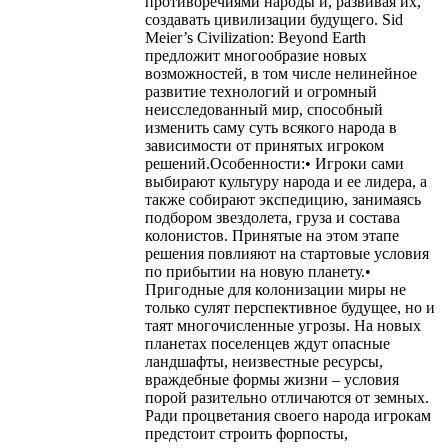
противоречиями народы и, развивая их,
создавать цивилизации будущего. Sid
Meier’s Civilization: Beyond Earth
предложит многообразие новых
возможностей, в том числе нелинейное
развитие технологий и огромный
неисследованный мир, способный
изменить саму суть всякого народа в
зависимости от принятых игроком
решений.Особенности:• Игроки сами
выбирают культуру народа и ее лидера, а
также собирают экспедицию, занимаясь
подбором звездолета, груза и состава
колонистов. Принятые на этом этапе
решения повлияют на стартовые условия
по прибытии на новую планету.•
Пригодные для колонизации миры не
только сулят перспективное будущее, но и
таят многочисленные угрозы. На новых
планетах поселенцев ждут опасные
ландшафты, неизвестные ресурсы,
враждебные формы жизни – условия
порой разительно отличаются от земных.
Ради процветания своего народа игрокам
предстоит строить форпосты,