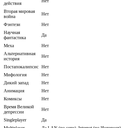
Нет
действия
Вторая мировая
Нет
война
Фэнтези
Нет
Научная
Да
фантастика
Меха
Нет
Альтернативная
Нет
история
Постапокалипсис
Нет
Мифология
Нет
Дикий запад
Нет
Анимация
Нет
Комиксы
Нет
Время Великой
Нет
депрессии
Singleplayer
Да
Multiplayer
Да LAN (по сети), Internet (по Интернет)