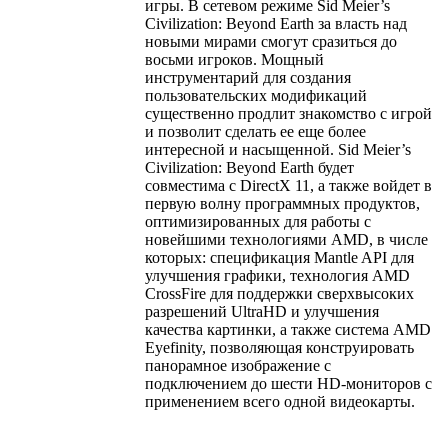
игры. В сетевом режиме Sid Meier’s
Civilization: Beyond Earth за власть над
новыми мирами смогут сразиться до
восьми игроков. Мощный
инструментарий для создания
пользовательских модификаций
существенно продлит знакомство с игрой
и позволит сделать ее еще более
интересной и насыщенной. Sid Meier’s
Civilization: Beyond Earth будет
совместима с DirectX 11, а также войдет в
первую волну программных продуктов,
оптимизированных для работы с
новейшими технологиями AMD, в числе
которых: спецификация Mantle API для
улучшения графики, технология AMD
CrossFire для поддержки сверхвысоких
разрешений UltraHD и улучшения
качества картинки, а также система AMD
Eyefinity, позволяющая конструировать
панорамное изображение с
подключением до шести HD-мониторов с
применением всего одной видеокарты.