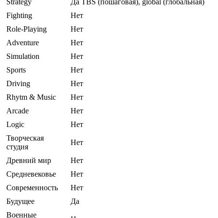
Strategy
Да TBS (пошаговая), global (глобальная)
Fighting
Нет
Role-Playing
Нет
Adventure
Нет
Simulation
Нет
Sports
Нет
Driving
Нет
Rhytm & Music
Нет
Arcade
Нет
Logic
Нет
Творческая
Нет
студия
Древний мир
Нет
Средневековье
Нет
Современность
Нет
Будущее
Да
Военные