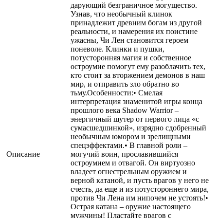
дарующий безграничное могущество.
Узнав, что необычный клинок
принадлежит древним богам из другой
реальности, и намерения их поистине
ужасны, Чи Лен становится героем
поневоле. Клинки и пушки,
потусторонняя магия и собственное
остроумие помогут ему разоблачить тех,
кто стоит за вторжением демонов в наш
мир, и отправить зло обратно во
тьму.Особенности:• Смелая
интерпретация знаменитой игры конца
прошлого века Shadow Warrior –
энергичный шутер от первого лица «с
сумасшедшинкой», изрядно сдобренный
необычным юмором и зрелищными
спецэффектами.• В главной роли –
Описание
могучий воин, прославившийся
остроумием и отвагой. Он виртуозно
владеет огнестрельным оружием и
верной катаной, и пусть врагов у него не
счесть, да еще и из потустороннего мира,
против Чи Лена им нипочем не устоять!•
Острая катана – оружие настоящего
мужчины! Пластайте врагов с