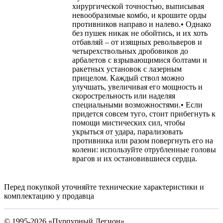
хирургической точностью, выписывая
невообразимые комбо, и крошите орды
противников направо и налево.• Однако
без пушек никак не обойтись, и их хоть
отбавляй – от изящных револьверов и
четырехствольных дробовиков до
арбалетов с взрывающимися болтами и
ракетных установок с лазерным
прицелом. Каждый ствол можно
улучшать, увеличивая его мощность и
скорострельность или наделяя
специальными возможностями.• Если
придется совсем туго, стоит прибегнуть к
помощи мистических сил, чтобы
укрыться от удара, парализовать
противника или разом повергнуть его на
колени: используйте отрубленные головы
врагов и их остановившиеся сердца.
Перед покупкой уточняйте технические характеристики и
комплектацию у продавца
© 1995-2026 «Пурпурный Легион»