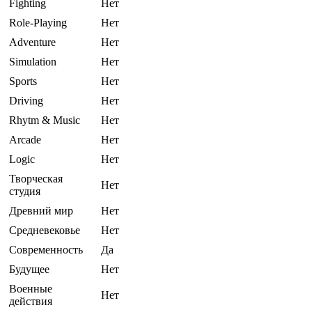
Fighting
Нет
Role-Playing
Нет
Adventure
Нет
Simulation
Нет
Sports
Нет
Driving
Нет
Rhytm & Music
Нет
Arcade
Нет
Logic
Нет
Творческая
Нет
студия
Древний мир
Нет
Средневековье
Нет
Современность
Да
Будущее
Нет
Военные
Нет
действия