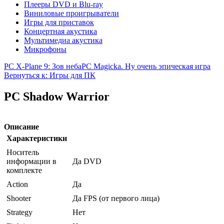
Плееры DVD и Blu-ray
Виниловые проигрыватели
Игры для приставок
Концертная акустика
Мультимедиа акустика
Микрофоны
PC X-Plane 9: Зов неба
PC Magicka. Ну очень эпическая игра
Вернуться к: Игры для ПК
PC Shadow Warrior
Описание
Характеристики
Носитель
информации в
Да DVD
комплекте
Action
Да
Shooter
Да FPS (от первого лица)
Strategy
Нет