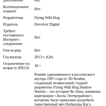
Дополнение
Нет
Коллекционное
Нет
издание
Разработчик
Flying Wild Hog
Издатель
Devolver Digital
Требует
постоянного
Нет
Интернет-
соединения
Free-to-play
Нет
Год выхода
2013 г. (Q4)
Ограничение по
18 +
возрасту (PEGI)
Ремейк одноименного классического
шутера 1997 года от 3D Realms,
созданный независимой студией
разработки Flying Wild Hog.Shadow
Warrior – это история Чи Лена, наемника
корпорации «Зилла Энтерпрайзис»,
которому было приказано раздобыть
таинственный меч Нобицура Кагэ,