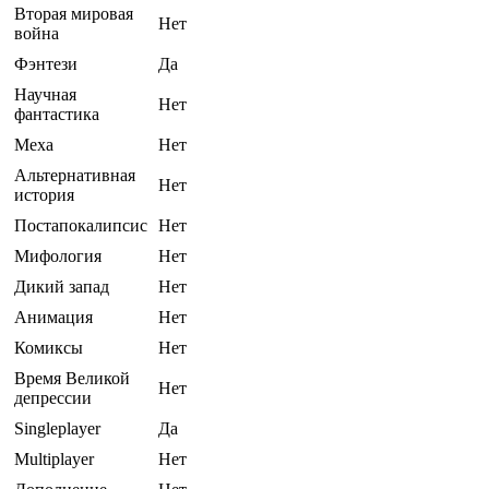
Вторая мировая
Нет
война
Фэнтези
Да
Научная
Нет
фантастика
Меха
Нет
Альтернативная
Нет
история
Постапокалипсис
Нет
Мифология
Нет
Дикий запад
Нет
Анимация
Нет
Комиксы
Нет
Время Великой
Нет
депрессии
Singleplayer
Да
Multiplayer
Нет