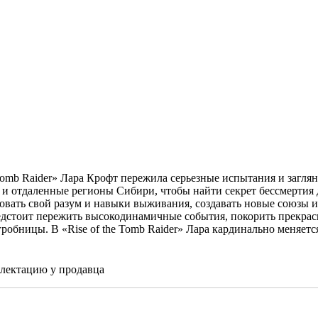
mb Raider» Лара Крофт пережила серьезные испытания и заглян
и отдаленные регионы Сибири, чтобы найти секрет бессмертия до
зовать свой разум и навыки выживания, создавать новые союзы и
дстоит пережить высокодинамичные события, покорить прекрасн
робницы. В «Rise of the Tomb Raider» Лара кардинально меняетс
плектацию у продавца