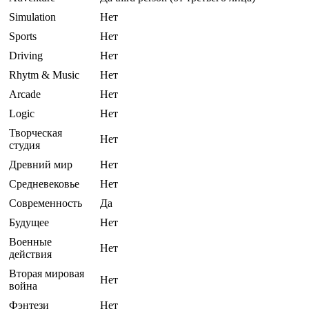
Simulation
Нет
Sports
Нет
Driving
Нет
Rhytm & Music
Нет
Arcade
Нет
Logic
Нет
Творческая
Нет
студия
Древний мир
Нет
Средневековье
Нет
Современность
Да
Будущее
Нет
Военные
Нет
действия
Вторая мировая
Нет
война
Фэнтези
Нет