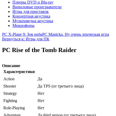
Плееры DVD и Blu-ray
Виниловые проигрыватели
Игры для приставок
Концертная акустика
Мультимедиа акустика
Микрофоны
PC X-Plane 9: Зов неба
PC Magicka. Ну очень эпическая игра
Вернуться к: Игры для ПК
PC Rise of the Tomb Raider
Описание
Характеристики
Action
Да
Shooter
Да TPS (от третьего лица)
Strategy
Нет
Fighting
Нет
Role-Playing
Нет
Adventure
Да third person (от третьего лица)