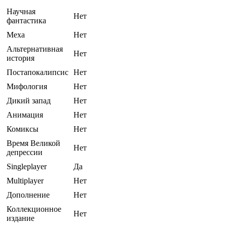
Научная
Нет
фантастика
Меха
Нет
Альтернативная
Нет
история
Постапокалипсис
Нет
Мифология
Нет
Дикий запад
Нет
Анимация
Нет
Комиксы
Нет
Время Великой
Нет
депрессии
Singleplayer
Да
Multiplayer
Нет
Дополнение
Нет
Коллекционное
Нет
издание