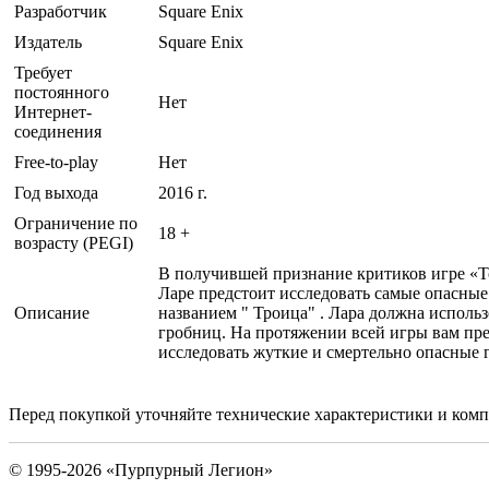
Разработчик
Square Enix
Издатель
Square Enix
Требует
постоянного
Нет
Интернет-
соединения
Free-to-play
Нет
Год выхода
2016 г.
Ограничение по
18 +
возрасту (PEGI)
В получившей признание критиков игре «To
Ларе предстоит исследовать самые опасные 
Описание
названием " Троица" . Лара должна исполь
гробниц. На протяжении всей игры вам пре
исследовать жуткие и смертельно опасные г
Перед покупкой уточняйте технические характеристики и ком
© 1995-2026 «Пурпурный Легион»