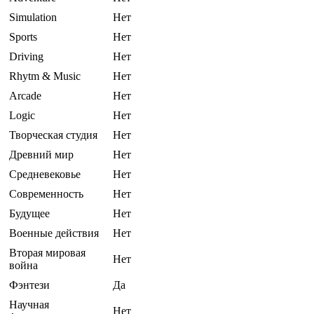
Simulation
Нет
Sports
Нет
Driving
Нет
Rhytm & Music
Нет
Arcade
Нет
Logic
Нет
Творческая студия
Нет
Древний мир
Нет
Средневековье
Нет
Современность
Нет
Будущее
Нет
Военные действия
Нет
Вторая мировая
Нет
война
Фэнтези
Да
Научная
Нет