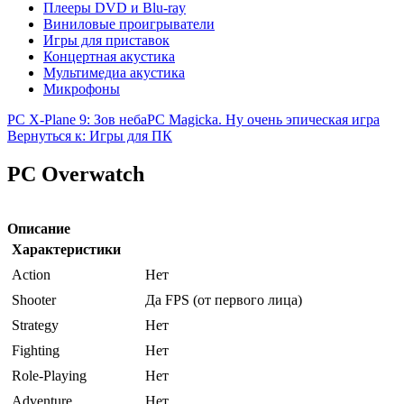
Плееры DVD и Blu-ray
Виниловые проигрыватели
Игры для приставок
Концертная акустика
Мультимедиа акустика
Микрофоны
PC X-Plane 9: Зов неба
PC Magicka. Ну очень эпическая игра
Вернуться к: Игры для ПК
PC Overwatch
Описание
Характеристики
Action
Нет
Shooter
Да FPS (от первого лица)
Strategy
Нет
Fighting
Нет
Role-Playing
Нет
Adventure
Нет