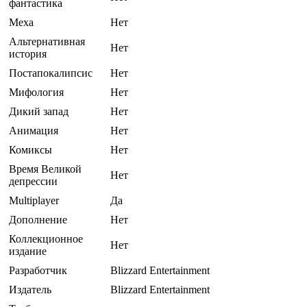
фантастика
Меха
Нет
Альтернативная
Нет
история
Постапокалипсис
Нет
Мифология
Нет
Дикий запад
Нет
Анимация
Нет
Комиксы
Нет
Время Великой
Нет
депрессии
Multiplayer
Да
Дополнение
Нет
Коллекционное
Нет
издание
Разработчик
Blizzard Entertainment
Издатель
Blizzard Entertainment