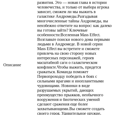
развития. Это — новая глава в истории
человечества, и только от выбора игрока
зависит, сможем ли мы выжить в
галактике Андромеды.Разгадывая
многочисленные тайны Андромеды, вы
неизбежно ответите на вопрос: как далеко
вы готовы зайти? Ключевые
особенности:Вселенная Mass Effect.
Возглавьте поиски нового дома первыми
людьми в Андромеде. В новой серии
Mass Effect вы встретите и сможете
привлечь на свою сторону новых
интересных персонажей, героев
масштабной саги о галактическом
Описание
конфликте.Чтобы выжить, придется
сражаться. Команда поможет
Первопроходцу победить в боях с
сильными врагами и инопланетными
чудовищами. Новинки в виде
разрушаемых укрытий, дающих
преимущество прыжков, необычного
вооружения и биотических умений
сделают сражения еще более
захватывающими.Вы сможете создать
своего героя. Удивительное оружие,