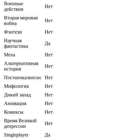
Военные
Нет
действия
Вторая мировая
Нет
война
Фэнтези
Нет
Научная
Да
фантастика
Меха
Нет
Альтернативная
Нет
история
Постапокалипсис
Нет
Мифология
Нет
Дикий запад
Нет
Анимация
Нет
Комиксы
Нет
Время Великой
Нет
депрессии
Singleplayer
Да