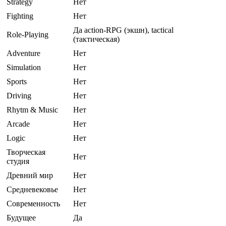
Strategy
Нет
Fighting
Нет
Да action-RPG (экшн), tactical
Role-Playing
(тактическая)
Adventure
Нет
Simulation
Нет
Sports
Нет
Driving
Нет
Rhytm & Music
Нет
Arcade
Нет
Logic
Нет
Творческая
Нет
студия
Древний мир
Нет
Средневековье
Нет
Современность
Нет
Будущее
Да