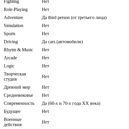
Fighting
Нет
Role-Playing
Нет
Adventure
Да third person (от третьего лица)
Simulation
Нет
Sports
Нет
Driving
Да cars (автомобили)
Rhytm & Music
Нет
Arcade
Нет
Logic
Нет
Творческая
Нет
студия
Древний мир
Нет
Средневековье
Нет
Современность
Да (60-х и 70-х года XX века)
Будущее
Нет
Военные
Нет
действия