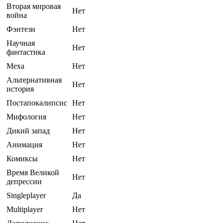
Вторая мировая
Нет
война
Фэнтези
Нет
Научная
Нет
фантастика
Меха
Нет
Альтернативная
Нет
история
Постапокалипсис
Нет
Мифология
Нет
Дикий запад
Нет
Анимация
Нет
Комиксы
Нет
Время Великой
Нет
депрессии
Singleplayer
Да
Multiplayer
Нет