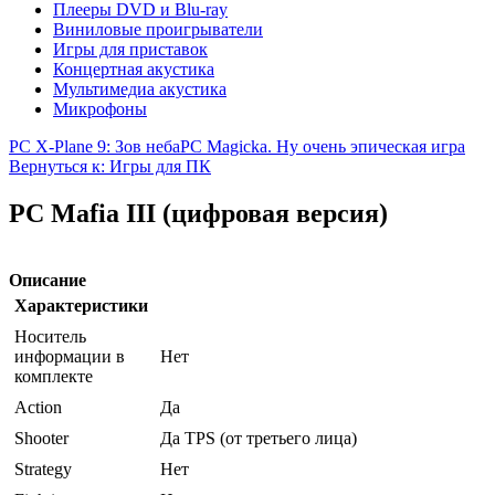
Плееры DVD и Blu-ray
Виниловые проигрыватели
Игры для приставок
Концертная акустика
Мультимедиа акустика
Микрофоны
PC X-Plane 9: Зов неба
PC Magicka. Ну очень эпическая игра
Вернуться к: Игры для ПК
PC Mafia III (цифровая версия)
Описание
Характеристики
Носитель
информации в
Нет
комплекте
Action
Да
Shooter
Да TPS (от третьего лица)
Strategy
Нет