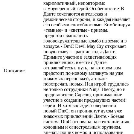
харизматичный, неповторимо
самоуверенный герой.Особенности:• В
Данте сочетаются ангельская и
демоническая стороны, и каждая наделяет
его особыми способностями. Комбинируя
«темные» и «светлые» приемы,
предстоит выполнять
головокружительные комбо на земле и в
воздухе.• DmC Devil May Cry открывает
новую главу — ранние годы Данте.
Примите участие в захватывающих
приключениях, вместе с Данте
отправляйтесь в путь, на котором вам
Описание
предстоит по-новому взглянуть на уже
знакомых персонажей, а также
повстречать новых. Над игрой трудились
не только сотрудники Ninja Theory, но и
представители Capcom, принимавшие
участие в создании предыдущих частей
серии. И хотя вас ждет совершенно
новый DmC, он проникнут духом уже
знакомых приключений Данте.• Боевая
система DmC основана на сочетании атак
холодным и огнестрельным оружием,
впечатляющих комбо и использовании