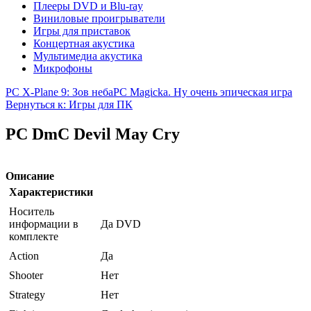
Плееры DVD и Blu-ray
Виниловые проигрыватели
Игры для приставок
Концертная акустика
Мультимедиа акустика
Микрофоны
PC X-Plane 9: Зов неба
PC Magicka. Ну очень эпическая игра
Вернуться к: Игры для ПК
PC DmC Devil May Cry
Описание
Характеристики
Носитель
информации в
Да DVD
комплекте
Action
Да
Shooter
Нет
Strategy
Нет