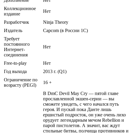
Дополнение
Нет
Коллекционное
Нет
издание
Разработчик
Ninja Theory
Издатель
Capcom (в России 1C)
Требует
постоянного
Нет
Интернет-
соединения
Free-to-play
Нет
Год выхода
2013 г. (Q1)
Ограничение по
16 +
возрасту (PEGI)
В DmC Devil May Cry — пятой главе
прославленной экшен-серии — вы
сможете увидеть, с чего начался путь
героя. И пускай пока Данте лишь
ершистый подросток, он уже очень лихо
орудует легендарным мечом Rebellion и
парой пистолетов. А значит, вас ждут
стильные битвы, полчища противников и