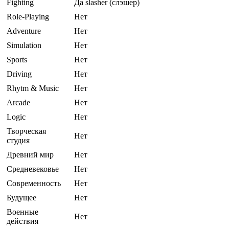
Fighting
Да slasher (слэшер)
Role-Playing
Нет
Adventure
Нет
Simulation
Нет
Sports
Нет
Driving
Нет
Rhytm & Music
Нет
Arcade
Нет
Logic
Нет
Творческая
Нет
студия
Древний мир
Нет
Средневековье
Нет
Современность
Нет
Будущее
Нет
Военные
Нет
действия