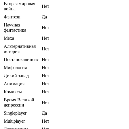
Вторая мировая
Нет
война
Фэнтези
Да
Научная
Нет
фантастика
Меха
Нет
Альтернативная
Нет
история
Постапокалипсис
Нет
Мифология
Нет
Дикий запад
Нет
Анимация
Нет
Комиксы
Нет
Время Великой
Нет
депрессии
Singleplayer
Да
Multiplayer
Нет