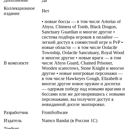
Дополнение
Да
Коллекционное
Нет
издание
• новые боссы — в том числе Artorias of
Abyss, Chimera of Tomb, Black Dragon,
Sanctuary Guardian и многие другие •
система подбора игроков в онлайне —
легкий доступ к совместной игре и PvP •
новые области — в том числе Oolacile
Township, Oolacile Sancutuary, Royal Wood
и многие другие • новые враги — в том
В комплекте
числе Abyss Guard, Chained Prisoner,
Wooden scarecrows, Stone Knight и многие
другие • новые неигровые персонажи —
в том числе Hawkeyes Gough, Elizabeth и
многие другие новое оружие и доспехи
— одержав победу над новыми врагами и
боссами или же договорившись с новыми
персонажами, вы получите доступ к
невиданной доселе экипировке.
Разработчик
FromSoftware
Издатель
Namco Bandai (в России 1C)
Требует