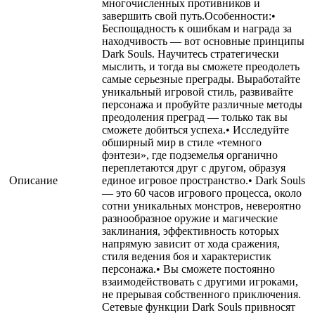
многочисленных противников и
завершить свой путь.Особенности:•
Беспощадность к ошибкам и награда за
находчивость — вот основные принципы
Dark Souls. Научитесь стратегически
мыслить, и тогда вы сможете преодолеть
самые серьезные преграды. Выработайте
уникальный игровой стиль, развивайте
персонажа и пробуйте различные методы
преодоления преград — только так вы
сможете добиться успеха.• Исследуйте
обширный мир в стиле «темного
фэнтези», где подземелья органично
переплетаются друг с другом, образуя
Описание
единое игровое пространство.• Dark Souls
— это 60 часов игрового процесса, около
сотни уникальных монстров, невероятно
разнообразное оружие и магические
заклинания, эффективность которых
напрямую зависит от хода сражения,
стиля ведения боя и характеристик
персонажа.• Вы сможете постоянно
взаимодействовать с другими игроками,
не прерывая собственного приключения.
Сетевые функции Dark Souls привносят