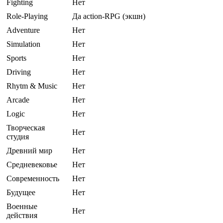
Fighting
Нет
Role-Playing
Да action-RPG (экшн)
Adventure
Нет
Simulation
Нет
Sports
Нет
Driving
Нет
Rhytm & Music
Нет
Arcade
Нет
Logic
Нет
Творческая
Нет
студия
Древний мир
Нет
Средневековье
Нет
Современность
Нет
Будущее
Нет
Военные
Нет
действия