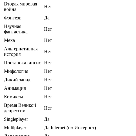
Вторая мировая
Нет
война
Фэнтези
Да
Научная
Нет
фантастика
Меха
Нет
Альтернативная
Нет
история
Постапокалипсис
Нет
Мифология
Нет
Дикий запад
Нет
Анимация
Нет
Комиксы
Нет
Время Великой
Нет
депрессии
Singleplayer
Да
Multiplayer
Да Internet (по Интернет)