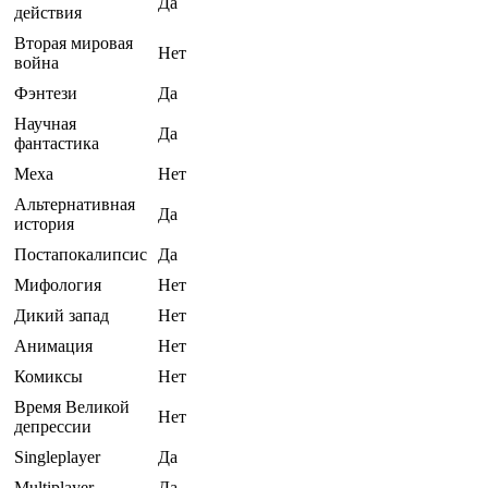
Да
действия
Вторая мировая
Нет
война
Фэнтези
Да
Научная
Да
фантастика
Меха
Нет
Альтернативная
Да
история
Постапокалипсис
Да
Мифология
Нет
Дикий запад
Нет
Анимация
Нет
Комиксы
Нет
Время Великой
Нет
депрессии
Singleplayer
Да
Multiplayer
Да