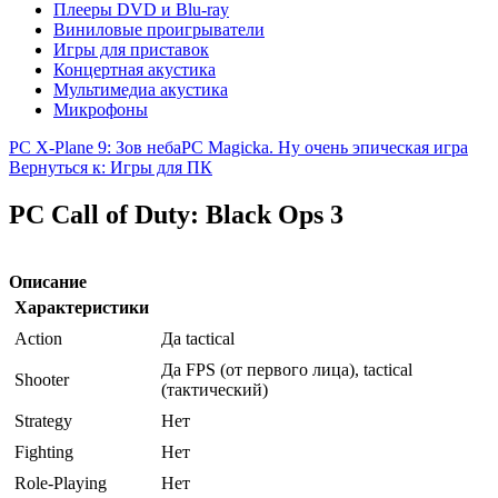
Плееры DVD и Blu-ray
Виниловые проигрыватели
Игры для приставок
Концертная акустика
Мультимедиа акустика
Микрофоны
PC X-Plane 9: Зов неба
PC Magicka. Ну очень эпическая игра
Вернуться к: Игры для ПК
PC Call of Duty: Black Ops 3
Описание
Характеристики
Action
Да tactical
Да FPS (от первого лица), tactical
Shooter
(тактический)
Strategy
Нет
Fighting
Нет
Role-Playing
Нет