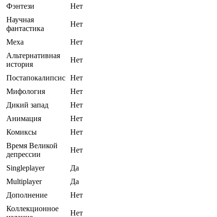
Фэнтези
Нет
Научная
Нет
фантастика
Меха
Нет
Альтернативная
Нет
история
Постапокалипсис
Нет
Мифология
Нет
Дикий запад
Нет
Анимация
Нет
Комиксы
Нет
Время Великой
Нет
депрессии
Singleplayer
Да
Multiplayer
Да
Дополнение
Нет
Коллекционное
Нет