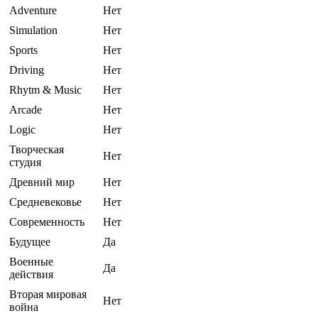
Adventure
Нет
Simulation
Нет
Sports
Нет
Driving
Нет
Rhytm & Music
Нет
Arcade
Нет
Logic
Нет
Творческая
Нет
студия
Древний мир
Нет
Средневековье
Нет
Современность
Нет
Будущее
Да
Военные
Да
действия
Вторая мировая
Нет
война