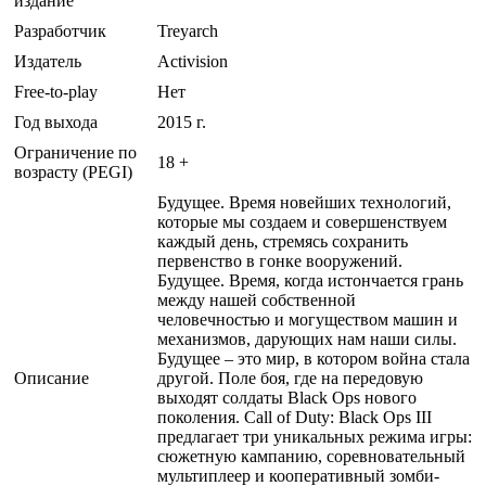
издание
Разработчик
Treyarch
Издатель
Activision
Free-to-play
Нет
Год выхода
2015 г.
Ограничение по
18 +
возрасту (PEGI)
Будущее. Время новейших технологий,
которые мы создаем и совершенствуем
каждый день, стремясь сохранить
первенство в гонке вооружений.
Будущее. Время, когда истончается грань
между нашей собственной
человечностью и могуществом машин и
механизмов, дарующих нам наши силы.
Будущее – это мир, в котором война стала
Описание
другой. Поле боя, где на передовую
выходят солдаты Black Ops нового
поколения. Call of Duty: Black Ops III
предлагает три уникальных режима игры:
сюжетную кампанию, соревновательный
мультиплеер и кооперативный зомби-