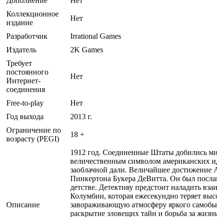
Дополнение
Нет
Коллекционное
Нет
издание
Разработчик
Irrational Games
Издатель
2K Games
Требует
постоянного
Нет
Интернет-
соединения
Free-to-play
Нет
Год выхода
2013 г.
Ограничение по
18 +
возрасту (PEGI)
1912 год. Соединенные Штаты добились ми
величественным символом американских ид
заоблачной дали. Величайшее достижение 
Пинкертона Букера ДеВитта. Он был послан
детстве. Детективу предстоит наладить вз
Колумбии, которая ежесекундно теряет выс
Описание
завораживающую атмосферу яркого самобытн
раскрытие зловещих тайн и борьба за жизн