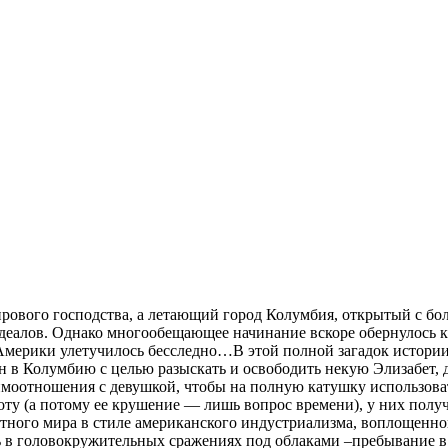
рового господства, а летающий город Колумбия, открытый с бо
еалов. Однако многообещающее начинание вскоре обернулось ка
Америки улетучилось бесследно…В этой полной загадок истории
 в Колумбию с целью разыскать и освободить некую Элизабет, 
аимоотношения с девушкой, чтобы на полную катушку использова
оту (а потому ее крушение — лишь вопрос времени), у них полу
ого мира в стиле американского индустриализма, воплощенного
ь в головокружительных сражениях под облаками –пребывание в