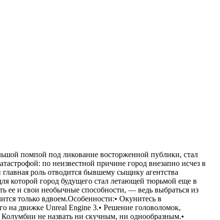
льшой помпой под ликование восторженной публики, стал
тастрофой: по неизвестной причине город внезапно исчез в
 главная роль отводится бывшему сыщику агентства
для которой город будущего стал летающей тюрьмой еще в
ть ее и свои необычные способности, — ведь выбраться из
чится только вдвоем.Особенности:• Окунитесь в
 на движке Unreal Engine 3.• Решение головоломок,
 Колумбии не назвать ни скучным, ни однообразным.•