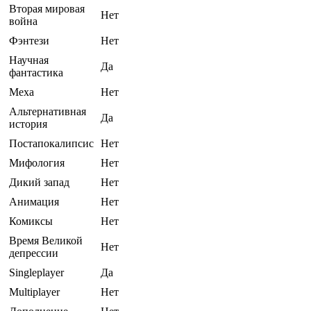
Вторая мировая
Нет
война
Фэнтези
Нет
Научная
Да
фантастика
Меха
Нет
Альтернативная
Да
история
Постапокалипсис
Нет
Мифология
Нет
Дикий запад
Нет
Анимация
Нет
Комиксы
Нет
Время Великой
Нет
депрессии
Singleplayer
Да
Multiplayer
Нет