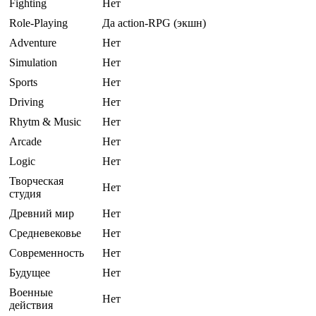
Fighting
Нет
Role-Playing
Да action-RPG (экшн)
Adventure
Нет
Simulation
Нет
Sports
Нет
Driving
Нет
Rhytm & Music
Нет
Arcade
Нет
Logic
Нет
Творческая
Нет
студия
Древний мир
Нет
Средневековье
Нет
Современность
Нет
Будущее
Нет
Военные
Нет
действия