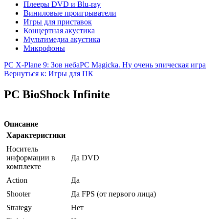
Плееры DVD и Blu-ray
Виниловые проигрыватели
Игры для приставок
Концертная акустика
Мультимедиа акустика
Микрофоны
PC X-Plane 9: Зов неба
PC Magicka. Ну очень эпическая игра
Вернуться к: Игры для ПК
PC BioShock Infinite
Описание
Характеристики
Носитель
информации в
Да DVD
комплекте
Action
Да
Shooter
Да FPS (от первого лица)
Strategy
Нет