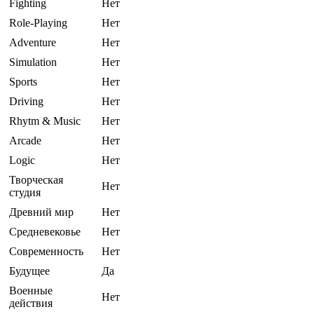
Fighting
Нет
Role-Playing
Нет
Adventure
Нет
Simulation
Нет
Sports
Нет
Driving
Нет
Rhytm & Music
Нет
Arcade
Нет
Logic
Нет
Творческая
Нет
студия
Древний мир
Нет
Средневековье
Нет
Современность
Нет
Будущее
Да
Военные
Нет
действия