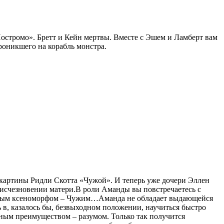
остромо». Бретт и Кейн мертвы. Вместе с Эшем и Ламберт вам
роникшего на корабль монстра.
нокартины Ридли Скотта «Чужой». И теперь уже дочери Эллен
 исчезновении матери.В роли Аманды вы повстречаетесь с
тным ксеноморфом – Чужим…Аманда не обладает выдающейся
 в, казалось бы, безвыходном положении, научиться быстро
ным преимуществом – разумом. Только так получится