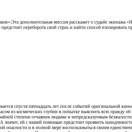
ков»:Эта дополнительная миссия расскажет о судьбе экипажа «Н
 предстоит перебороть свой страх и найти способ изолировать п
ачивается спустя пятнадцать лет после событий оригинальной ки
жасом из космических глубин в попытке выяснить всю правду об
райней степени отчаяния людьми и непредсказуемым безжалос
 А значит, ей с вашей помощью предстоит проявить находчивость
й опасности и в полной мере воспользоваться своим единствен