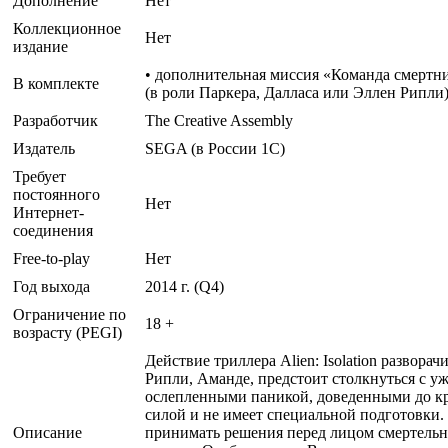
Дополнение
Нет
Коллекционное
Нет
издание
• дополнительная миссия «Команда смертни
В комплекте
(в роли Паркера, Далласа или Эллен Рипли)
Разработчик
The Creative Assembly
Издатель
SEGA (в России 1C)
Требует
постоянного
Нет
Интернет-
соединения
Free-to-play
Нет
Год выхода
2014 г. (Q4)
Ограничение по
18 +
возрасту (PEGI)
Действие триллера Alien: Isolation развор
Рипли, Аманде, предстоит столкнуться с у
ослепленными паникой, доведенными до к
силой и не имеет специальной подготовки.
Описание
принимать решения перед лицом смертельно