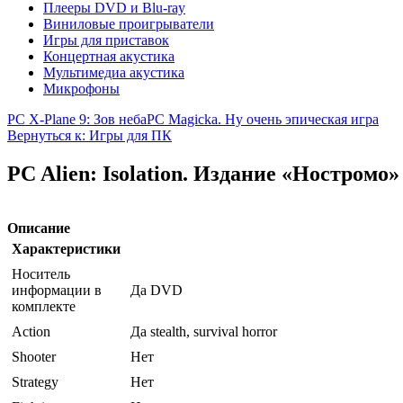
Плееры DVD и Blu-ray
Виниловые проигрыватели
Игры для приставок
Концертная акустика
Мультимедиа акустика
Микрофоны
PC X-Plane 9: Зов неба
PC Magicka. Ну очень эпическая игра
Вернуться к: Игры для ПК
PC Alien: Isolation. Издание «Ностромо»
Описание
Характеристики
Носитель
информации в
Да DVD
комплекте
Action
Да stealth, survival horror
Shooter
Нет
Strategy
Нет