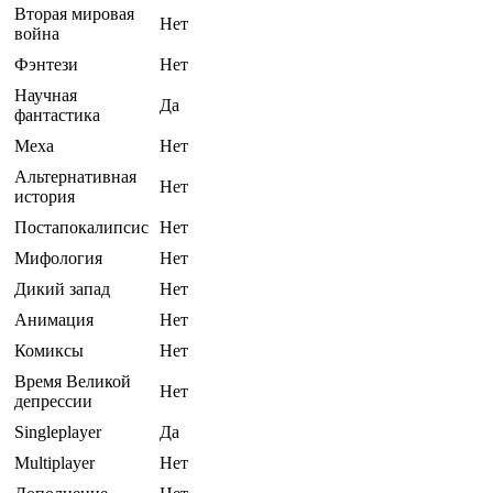
Вторая мировая
Нет
война
Фэнтези
Нет
Научная
Да
фантастика
Меха
Нет
Альтернативная
Нет
история
Постапокалипсис
Нет
Мифология
Нет
Дикий запад
Нет
Анимация
Нет
Комиксы
Нет
Время Великой
Нет
депрессии
Singleplayer
Да
Multiplayer
Нет